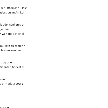
e mit Ottomane. Hast
ndest du im Artikel
it oder senken sich
gen für
h weitere
Bankstel-
um Platz zu sparen?
r bieten weniger
Umzug oder
arianten findest du
n und
ge Interieur
sowie
 genaue