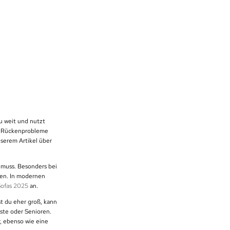
u weit und nutzt
du Rückenprobleme
serem Artikel über
 muss. Besonders bei
nen. In modernen
 Sofas 2025
an.
st du eher groß, kann
äste oder Senioren.
, ebenso wie eine