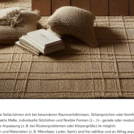
e Sofas lohnen sich bei besonderen Raumverhältnissen, Stilansprüchen oder Komfo
xakte Maße, individuelle Sitzhöhen und flexible Formen (L-, U-, gerade oder modul
 Anpassung (z. B. bei Rückenproblemen oder Körpergröße) ist möglich.
n und Materialien (z. B. Mikrofaser, Leder, Samt) sind frei wählbar und an Alltag anp