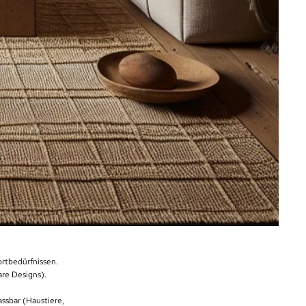
rtbedürfnissen.
are Designs).
assbar (Haustiere,