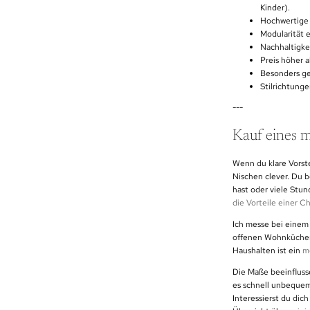
Kinder).
Hochwertige 
Modularität 
Nachhaltigke
Preis höher a
Besonders g
Stilrichtunge
---
Kauf eines m
Wenn du klare Vorste
Nischen clever. Du b
hast oder viele Stun
die Vorteile einer C
Ich messe bei einem
offenen Wohnküchen 
Haushalten ist ein
m
Die Maße beeinflusse
es schnell unbequem 
Interessierst du dic