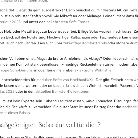
malistische Wohnideen 2025
.
tscheidet. Liegst du gern ausgestreckt? Dann brauchst du mindestens 140 cm Tief
n ist ein robuster Stoff sinnvoll, wie Mikrofaser oder Melange-Leinen. Mehr dazu fi
terieur 2025
und unter den
beliebtesten Sofa-Trends
.
aus Holz oder Metall trägt zur Lebensdauer bei. Billige Sofas wackeln nach kurzer Ze
nen Blick auf die Polsterung. Hochwertiger Kaltschaum oder Taschenfederkerne sor
rt, auch nach Jahren. Lies auch über
zukünftige Komforttrends
oder stöbere durc
chen Vorlieben ernst. Magst du breite Armlehnen als Ablage? Oder lieber schmal, 
 deinen Komfort stark beeinflussen – niedrige Rückenlehnen wirken modern, abe
hippe Sofa-Designs
an oder lerne mehr über
eklektische Wohnstile
.
 entscheiden sich für
modulare Sofas von HoekbankXXL
. Das gibt Freiheit beim 
lassen sich erweitern oder umbauen, falls sich dein Wohnstil wandelt. Passende V
fas 2025
oder in den
aktuellen Bankstel-Kollektionen
.
u musst kein Experte sein – aber du solltest wissen, was du brauchst. Planungshilfe
fen dir, Fehlkäufe zu vermeiden. Ein guter Start ist unser Beitrag über das
nachhalti
ends dieser Saison
.
aßgefertigten Sofas sinnvoll für dich?
ohnt sich, wenn Standardlösungen nicht passen. Wohnst du eng, speziell oder hast