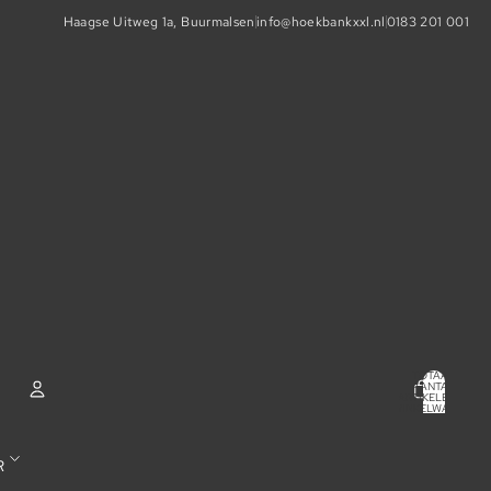
Haagse Uitweg 1a, Buurmalsen
info@hoekbankxxl.nl
0183 201 001
TOTAAL
AANTAL
ARTIKELEN IN
WINKELWAGEN:
0
ACCOUNT
R
ANDERE INLOGOPTIES