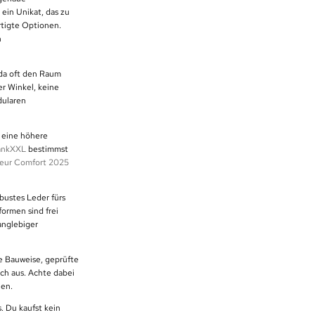
 ein Unikat, das zu
ertigte Optionen.
n
da oft den Raum
er Winkel, keine
ularen
t eine höhere
ankXXL
bestimmst
ieur Comfort 2025
bustes Leder fürs
formen sind frei
anglebiger
de Bauweise, geprüfte
ach aus. Achte dabei
hen.
. Du kaufst kein