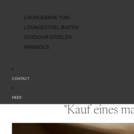
LOUNGEBANK TUIN
LOUNGESTOEL BUITEN
OUTDOOR STOELEN
PARASOLS
CONTACT
MEER
"Kauf eines ma