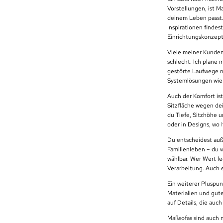
Vorstellungen, ist M
deinem Leben passt
Inspirationen findes
Einrichtungskonzep
Viele meiner Kunden
schlecht. Ich plane 
gestörte Laufwege m
Systemlösungen wi
Auch der Komfort is
Sitzfläche wegen dei
du Tiefe, Sitzhöhe 
oder in Designs, wo
Du entscheidest auß
Familienleben – du w
wählbar. Wer Wert l
Verarbeitung. Auch 
Ein weiterer Pluspun
Materialien und gute
auf Details, die auc
Maßsofas sind auch n