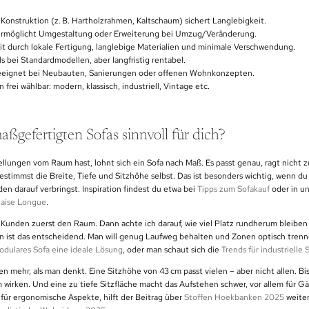
Konstruktion (z. B. Hartholzrahmen, Kaltschaum) sichert Langlebigkeit.
ermöglicht Umgestaltung oder Erweiterung bei Umzug/Veränderung.
it durch lokale Fertigung, langlebige Materialien und minimale Verschwendung.
ls bei Standardmodellen, aber langfristig rentabel.
eeignet bei Neubauten, Sanierungen oder offenen Wohnkonzepten.
n frei wählbar: modern, klassisch, industriell, Vintage etc.
aßgefertigten Sofas sinnvoll für dich?
llungen vom Raum hast, lohnt sich ein Sofa nach Maß. Es passt genau, ragt nicht z
estimmst die Breite, Tiefe und Sitzhöhe selbst. Das ist besonders wichtig, wenn 
den darauf verbringst. Inspiration findest du etwa bei
Tipps zum Sofakauf
oder in un
haise Longue
.
 Kunden zuerst den Raum. Dann achte ich darauf, wie viel Platz rundherum bleiben
ist das entscheidend. Man will genug Laufweg behalten und Zonen optisch tren
odulares Sofa eine ideale Lösung
, oder man schaut sich die
Trends für industrielle
n mehr, als man denkt. Eine Sitzhöhe von 43 cm passt vielen – aber nicht allen. Bi
wirken. Und eine zu tiefe Sitzfläche macht das Aufstehen schwer, vor allem für G
h für ergonomische Aspekte, hilft der Beitrag über
Stoffen Hoekbanken 2025
weiter