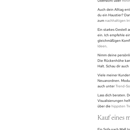
Übersicht über
mini
Auch dein Alltag en
du ein Haustier? Dan
zum
nachhaltigen In
Ein starkes Gestell 
ein. Ich empfehle ei
gleichmäßigen Komfo
Ideen
.
Nimm deine persönli
Die Rückenhöhe kann
Halt. Schau dir auch
Viele meiner Kunden
Neuanordnen. Module 
auch unter
Trend-So
Lass dich beraten. D
Visualisierungen hel
über die
hippsten Tr
Kauf eines m
Ein Sofa nach Maß l