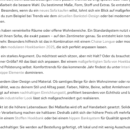
aßarbeit die bessere Wahl. Du bestimmst Maße, Form, Stoff und Extras. So entsteht
. Besonders, wenn du ein
neues Sofa kaufen
willst, lohnt sich ein Blick auf maßgef
t du zum Beispiel bei Trends wie dem
aktuellen Bankstel-Design
oder bei moderne
ten.
 haben verwinkelte Räume oder offene Wohnbereiche. Ein Standardsystem nutzt 
mit ihnen Sofas, die exakt passen – auf den Zentimeter genau. So entsteht kein tot
ehr. Besonders hilfreich ist das in Kombination mit einem
Chaise Longue
oder mod
e den
modularen Hoekbanken 2025
, die sich perfekt anpassen lassen.
t ein starkes Argument. Du möchtest weich sitzen, aber mit Halt? Oder du brauchs
ner Größe? All das lässt sich anpassen. Bei einem
maßgefertigten Sofa von Hoekb
und Polsterung selbst. Komforttrends für das kommende Jahr findest du unter
Inter
hippe Elemente
dominieren.
erdem über Design und Material. Ob samtiges Beige für dein Wohnzimmer oder ro
ählst, was zu deinem Stil und Alltag passt. Farben, Nähte, Beine, selbst Armlehnen
egt auf einen
nachhaltigen Einrichtungsstil
, profitiert besonders von Echtholz und l
ein
industrieller Look
lässt sich maßgeschneidert gut realisieren.
kt ist die höhere Lebensdauer. Bei Maßsofas wird oft auf Handarbeit gesetzt. Soli
 Verarbeitung machen sie haltbarer. Deshalb zahlt sich der höhere Preis oft mehrf
h in einem
Stoffen Hoekbank
oder bei einem
hippen Banksystem
für Qualität sprec
achhaltiger. Sie werden auf Bestellung gefertigt, oft lokal und mit wenig Ausschuss