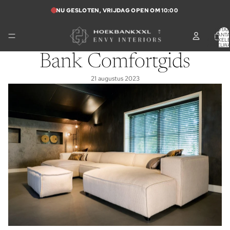
NU GESLOTEN, VRIJDAG OPEN OM 10:00
TOTA
AANT
ARTIKELE
WINKELW
0
Bank Comfortgids
21 augustus 2023