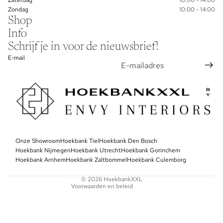
Zondag
10:00 - 14:00
Shop
Info
Schrijf je in voor de nieuwsbrief!
E-mail
Privacybeleid
Onze Showroom
Algemene voorwaarden
Hoekbank Tiel
Hoekbank Den Bosch
Hoekbank Nijmegen
Hoekbank Utrecht
Hoekbank Gorinchem
Contactgegevens
Hoekbank Arnhem
Hoekbank Zaltbommel
Hoekbank Culemborg
Terugbetalingsbeleid
© 2026
HoekbankXXL
Voorwaarden en beleid