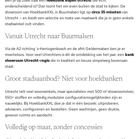
Ben je op zoek naar een
hoekbank kopen Utrecht
die écht
onderscheidend is? Dan loont het om even buiten de stad te kijken. De
showroom van HoekbankXXL in Buurmalsen ligt op
circa 35 minuten
van
Utrecht — en biedt een selectie en mate van maatwerk die je in geen enkele
stadswinkel zult vinden.
Vanuit Utrecht naar Buurmalsen
Via de A2 richting 's-Hertogenbosch en de afrit Geldermalsen ben je er
moeiteloos. Voor veel Utrechters is dit de ontdekking van het jaar: een
bank
showroom Utrecht-regio
die in kwaliteit en keuze simpelweg bovenaan
staat.
Groot stadsaanbod? Niet voor hoekbanken
Utrecht telt veel woonwinkels, maar specialisten met 500 m² showroomvloer,
550+ stoffen en volledig modulaire configuratiemogelijkheden zijn er
nauwelijks. Bij HoekbankXXL doe je dat in één bezoek: uitproberen,
adviseren, configureren en bestellen. Geen wachtrijen, geen drukte,
gewoon ruimte en aandacht.
Volledig op maat, zonder concessies