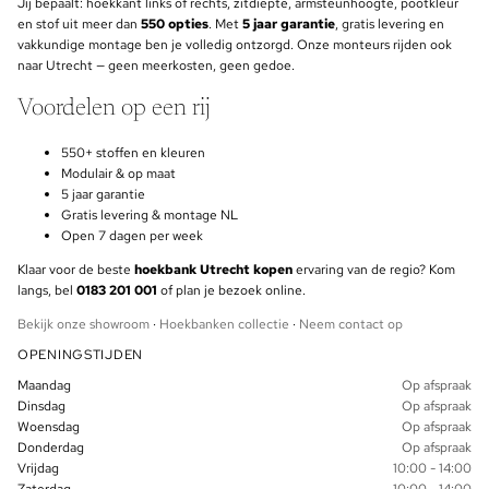
Jij bepaalt: hoekkant links of rechts, zitdiepte, armsteunhoogte, pootkleur
en stof uit meer dan
550 opties
. Met
5 jaar garantie
, gratis levering en
vakkundige montage ben je volledig ontzorgd. Onze monteurs rijden ook
naar Utrecht — geen meerkosten, geen gedoe.
Voordelen op een rij
550+ stoffen en kleuren
Modulair & op maat
5 jaar garantie
Gratis levering & montage NL
Open 7 dagen per week
Klaar voor de beste
hoekbank Utrecht kopen
ervaring van de regio? Kom
langs, bel
0183 201 001
of plan je bezoek online.
Bekijk onze showroom
·
Hoekbanken collectie
·
Neem contact op
OPENINGSTIJDEN
Maandag
Op afspraak
Dinsdag
Op afspraak
Woensdag
Op afspraak
Donderdag
Op afspraak
Vrijdag
10:00 - 14:00
Zaterdag
10:00 - 14:00