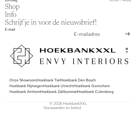
Shop
Info
Schrijf je in voor de nieuwsbrief!
E-mail
Privacybeleid
Onze Showroom
Algemene voorwaarden
Hoekbank Tiel
Hoekbank Den Bosch
Hoekbank Nijmegen
Hoekbank Utrecht
Hoekbank Gorinchem
Contactgegevens
Hoekbank Arnhem
Hoekbank Zaltbommel
Hoekbank Culemborg
Terugbetalingsbeleid
© 2026
HoekbankXXL
Voorwaarden en beleid