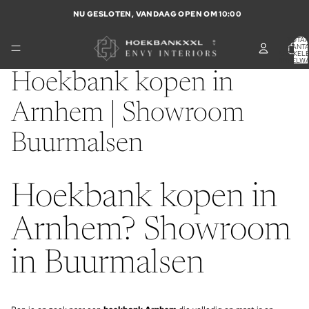
NU GESLOTEN, VANDAAG OPEN OM 10:00
TOTA
AANT
ARTIKELE
WINKELW
0
Hoekbank kopen in
Arnhem | Showroom
Buurmalsen
Hoekbank kopen in
Arnhem? Showroom
in Buurmalsen