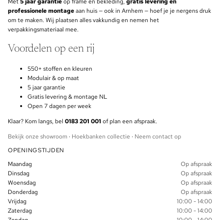
Met
5 jaar garantie
op frame en bekleding,
gratis levering en
professionele montage
aan huis — ook in Arnhem — hoef je je nergens druk
om te maken. Wij plaatsen alles vakkundig en nemen het
verpakkingsmateriaal mee.
Voordelen op een rij
550+ stoffen en kleuren
Modulair & op maat
5 jaar garantie
Gratis levering & montage NL
Open 7 dagen per week
Klaar? Kom langs, bel
0183 201 001
of plan een afspraak.
Bekijk onze showroom
·
Hoekbanken collectie
·
Neem contact op
OPENINGSTIJDEN
Maandag
Op afspraak
Dinsdag
Op afspraak
Woensdag
Op afspraak
Donderdag
Op afspraak
Vrijdag
10:00 - 14:00
Zaterdag
10:00 - 14:00
Zondag
10:00 - 14:00