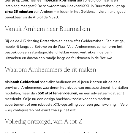
Ben je op zoek naar een
hoekbank Arnhem
die volledig op maat is en
jarenlang meegaat? De showroom van HoekbankXXL in Buurmalsen ligt op
circa 35 minuten
van Arnhem — midden in het Gelderse rivierenland, goed
bereikbaar via de A15 of de N320.
Vanuit Arnhem naar Buurmalsen
Rij via de A15 richting Rotterdam en neem afrit Geldermalsen. Een rustige,
mooie rit langs de Betuwe en de Waal. Veel Arnhemmers combineren het
bezoek op een zaterdagochtend: lekker vroeg vertrekken, de bank
uitzoeken en daarna een rondje langs de fruitkramen in de Betuwe.
Waarom Arnhemmers de rit maken
Als
bank Gelderland
specialist bedienen we al jaren klanten uit de hele
provincie. Arnhemmers waarderen het niveau van ons assortiment: tientallen
modellen, meer dan
550 stoffen en kleuren
, en een adviesteam dat écht
meedenkt. Of je nu een design hoekbank zoekt voor een modern
appartement of een robuuste XXL-opstelling voor een gezinswoning in Velp
— wij configureren het exact zoals jij het wilt.
Volledig ontzorgd, van A tot Z