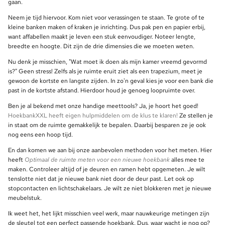
gaan.
Neem je tijd hiervoor. Kom niet voor verassingen te staan. Te grote of te
kleine banken maken of kraken je inrichting. Dus pak pen en papier erbij,
want affabellen maakt je leven een stuk eenvoudiger. Noteer lengte,
breedte en hoogte. Dit zijn de drie dimensies die we moeten weten.
Nu denk je misschien, "Wat moet ik doen als mijn kamer vreemd gevormd
is?" Geen stress! Zelfs als je ruimte eruit ziet als een trapezium, meet je
gewoon de kortste en langste zijden. In zo'n geval kies je voor een bank die
past in de kortste afstand. Hierdoor houd je genoeg loopruimte over.
Ben je al bekend met onze handige meettools? Ja, je hoort het goed!
HoekbankXXL heeft eigen hulpmiddelen om de klus te klaren!
Ze stellen je
in staat om de ruimte gemakkelijk te bepalen. Daarbij besparen ze je ook
nog eens een hoop tijd.
En dan komen we aan bij onze aanbevolen methoden voor het meten. Hier
heeft
Optimaal de ruimte meten voor een nieuwe hoekbank
alles mee te
maken. Controleer altijd of je deuren en ramen hebt opgemeten. Je wilt
tenslotte niet dat je nieuwe bank niet door de deur past. Let ook op
stopcontacten en lichtschakelaars. Je wilt ze niet blokkeren met je nieuwe
meubelstuk.
Ik weet het, het lijkt misschien veel werk, maar nauwkeurige metingen zijn
de sleutel tot een perfect passende hoekbank. Dus, waar wacht je nog op?