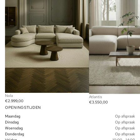
Nola
Atlantis
€2.999,00
€3.550,00
OPENINGSTIJDEN
Maandag
Op afspraak
Dinsdag
Op afspraak
Woensdag
Op afspraak
Donderdag
Op afspraak
Vrijdag
10:00 - 14:00