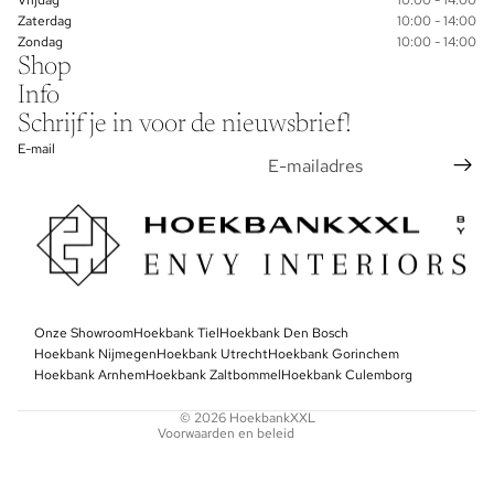
Zaterdag
10:00 - 14:00
Zondag
10:00 - 14:00
Shop
Info
Schrijf je in voor de nieuwsbrief!
E-mail
Privacybeleid
Onze Showroom
Algemene voorwaarden
Hoekbank Tiel
Hoekbank Den Bosch
Hoekbank Nijmegen
Hoekbank Utrecht
Hoekbank Gorinchem
Contactgegevens
Hoekbank Arnhem
Hoekbank Zaltbommel
Hoekbank Culemborg
Terugbetalingsbeleid
© 2026
HoekbankXXL
Voorwaarden en beleid