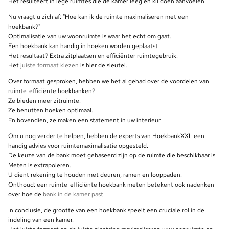
Het resulteert in lege ruimtes die de kamer leeg en kil doen aanvoelen.
Nu vraagt u zich af: "Hoe kan ik de ruimte maximaliseren met een
hoekbank?"
Optimalisatie van uw woonruimte is waar het echt om gaat.
Een hoekbank kan handig in hoeken worden geplaatst
Het resultaat? Extra zitplaatsen en efficiënter ruimtegebruik.
Het
juiste formaat kiezen
is hier de sleutel.
Over formaat gesproken, hebben we het al gehad over de voordelen van
ruimte-efficiënte hoekbanken?
Ze bieden meer zitruimte.
Ze benutten hoeken optimaal.
En bovendien, ze maken een statement in uw interieur.
Om u nog verder te helpen, hebben de experts van HoekbankXXL een
handig advies voor ruimtemaximalisatie opgesteld.
De keuze van de bank moet gebaseerd zijn op de ruimte die beschikbaar is.
Meten is extrapoleren.
U dient rekening te houden met deuren, ramen en looppaden.
Onthoud: een ruimte-efficiënte hoekbank meten betekent ook nadenken
over hoe de
bank in de kamer past
.
In conclusie, de grootte van een hoekbank speelt een cruciale rol in de
indeling van een kamer.