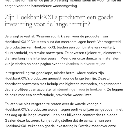
Het juiste formaat en de juiste plaatsing maximaliseren uw woonruimte en
zorgen voor een harmonieuze woonomgeving.
Zijn HoekbankXXL's producten een goede
investering voor de lange termijn?
Je vraagt je vast af: "Waarom zou ik kiezen voor de producten van
HoekbankXXL?" Dit is een punt dat meerdere lagen heeft. Vooropgesteld,
de producten van HoekbankXXL bieden een combinatie van kwaliteit,
duurzaamheid, en strakke ontwerpen. Ze bevatten tijdloze stijlelementen
die jarenlang in je interieur passen. Meer over onze duurzame materialen
kun je vinden op onze pagina over
hoekbanken in diverse stijlen
.
In tegenstelling tot goedkope, minder betrouwbare opties, zijn
HoekbankXXL's producten gemaakt voor de lange termijn. Deze zijn
doordacht ontworpen met behulp van hightech methoden, en garanderen
dat je profiteert van accurate
ruimtemetingen voor je hoekbank
. Ze leggen
de basis voor een comfortabele, praktische woonruimte.
En laten we niet vergeten te praten over de waarde voor geld.
HoekbankXXL's producten worden tegen eerlijke prijzen aangeboden, met
het oog op de lange levensduur en het blijvende comfort dat ze bieden.
Gezien deze factoren, kun je rustig stellen dat de aanschaf van een
HoekbankXXL zeker een goede investering is. Ontdek meer over onze