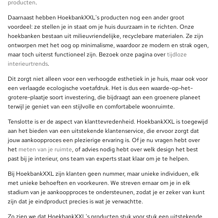
producten
.
Daarnaast hebben HoekbankXXL's producten nog een ander groot
voordeel: ze stellen je in staat om je huis duurzaam in te richten. Onze
hoekbanken bestaan uit milieuvriendelijke, recyclebare materialen. Ze zijn
ontworpen met het oog op minimalisme, waardoor ze modern en strak ogen,
maar toch uiterst functioneel zijn. Bezoek onze pagina over
tijdloze
interieurtrends
.
Dit zorgt niet alleen voor een verhoogde esthetiek in je huis, maar ook voor
een verlaagde ecologische voetafdruk. Het is dus een waarde-op-het-
grotere-plaatje soort investering, die bijdraagt aan een groenere planeet
terwijl je geniet van een stijlvolle en comfortabele woonruimte.
Tenslotte is er de aspect van klanttevredenheid. HoekbankXXL is toegewijd
aan het bieden van een uitstekende klantenservice, die ervoor zorgt dat
jouw aankoopproces een plezierige ervaring is. Of je nu vragen hebt over
het
meten van je ruimte
, of advies nodig hebt over welk design het best
past bij je interieur, ons team van experts staat klaar om je te helpen.
Bij HoekbankXXL zijn klanten geen nummer, maar unieke individuen, elk
met unieke behoeften en voorkeuren. We streven ernaar om je in elk
stadium van je aankoopproces te ondersteunen, zodat je er zeker van kunt
zijn dat je eindproduct precies is wat je verwachtte.
Zo zien we dat HoekbankXXL's producten stuk voor stuk een uitstekende