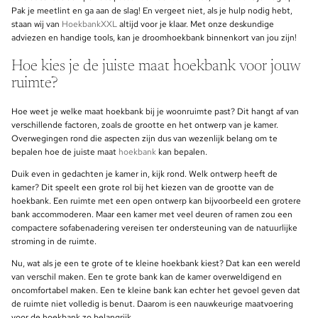
Pak je meetlint en ga aan de slag! En vergeet niet, als je hulp nodig hebt,
staan wij van
HoekbankXXL
altijd voor je klaar. Met onze deskundige
adviezen en handige tools, kan je droomhoekbank binnenkort van jou zijn!
Hoe kies je de juiste maat hoekbank voor jouw
ruimte?
Hoe weet je welke maat hoekbank bij je woonruimte past? Dit hangt af van
verschillende factoren, zoals de grootte en het ontwerp van je kamer.
Overwegingen rond die aspecten zijn dus van wezenlijk belang om te
bepalen hoe de juiste maat
hoekbank
kan bepalen.
Duik even in gedachten je kamer in, kijk rond. Welk ontwerp heeft de
kamer? Dit speelt een grote rol bij het kiezen van de grootte van de
hoekbank. Een ruimte met een open ontwerp kan bijvoorbeeld een grotere
bank accommoderen. Maar een kamer met veel deuren of ramen zou een
compactere sofabenadering vereisen ter ondersteuning van de natuurlijke
stroming in de ruimte.
Nu, wat als je een te grote of te kleine hoekbank kiest? Dat kan een wereld
van verschil maken. Een te grote bank kan de kamer overweldigend en
oncomfortabel maken. Een te kleine bank kan echter het gevoel geven dat
de ruimte niet volledig is benut. Daarom is een nauwkeurige maatvoering
voor de hoekbank zo belangrijk.