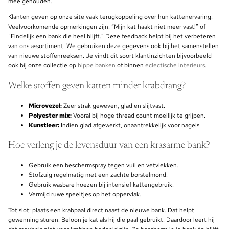
mee gehouden.
Klanten geven op onze site vaak terugkoppeling over hun kattenervaring.
Veelvoorkomende opmerkingen zijn: “Mijn kat haakt niet meer vast!” of
“Eindelijk een bank die heel blijft.” Deze feedback helpt bij het verbeteren
van ons assortiment. We gebruiken deze gegevens ook bij het samenstellen
van nieuwe stoffenreeksen. Je vindt dit soort klantinzichten bijvoorbeeld
ook bij onze collectie op
hippe banken
of binnen
eclectische interieurs
.
Welke stoffen geven katten minder krabdrang?
Microvezel:
Zeer strak geweven, glad en slijtvast.
Polyester mix:
Vooral bij hoge thread count moeilijk te grijpen.
Kunstleer:
Indien glad afgewerkt, onaantrekkelijk voor nagels.
Hoe verleng je de levensduur van een krasarme bank?
Gebruik een beschermspray tegen vuil en vetvlekken.
Stofzuig regelmatig met een zachte borstelmond.
Gebruik wasbare hoezen bij intensief kattengebruik.
Vermijd ruwe speeltjes op het oppervlak.
Tot slot: plaats een krabpaal direct naast de nieuwe bank. Dat helpt
gewenning sturen. Beloon je kat als hij die paal gebruikt. Daardoor leert hij