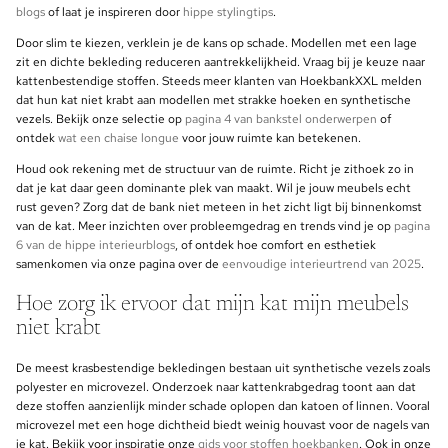
blogs
of laat je inspireren door
hippe stylingtips
.
Door slim te kiezen, verklein je de kans op schade. Modellen met een lage
zit en dichte bekleding reduceren aantrekkelijkheid. Vraag bij je keuze naar
kattenbestendige stoffen. Steeds meer klanten van HoekbankXXL melden
dat hun kat niet krabt aan modellen met strakke hoeken en synthetische
vezels. Bekijk onze selectie op
pagina 4 van bankstel onderwerpen
of
ontdek
wat een chaise longue
voor jouw ruimte kan betekenen.
Houd ook rekening met de structuur van de ruimte. Richt je zithoek zo in
dat je kat daar geen dominante plek van maakt. Wil je jouw meubels echt
rust geven? Zorg dat de bank niet meteen in het zicht ligt bij binnenkomst
van de kat. Meer inzichten over probleemgedrag en trends vind je op
pagina
6 van de hippe interieurblogs
, of ontdek hoe comfort en esthetiek
samenkomen via onze pagina over de
eenvoudige interieurtrend van 2025
.
Hoe zorg ik ervoor dat mijn kat mijn meubels
niet krabt
De meest krasbestendige bekledingen bestaan uit synthetische vezels zoals
polyester en microvezel. Onderzoek naar kattenkrabgedrag toont aan dat
deze stoffen aanzienlijk minder schade oplopen dan katoen of linnen. Vooral
microvezel met een hoge dichtheid biedt weinig houvast voor de nagels van
je kat. Bekijk voor inspiratie onze
gids voor stoffen hoekbanken
. Ook in onze