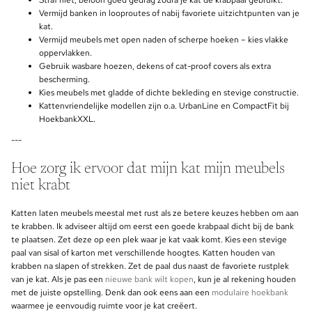
Straf niet; beloon goed gedrag zodra je kat de krabpaal gebruikt.
Vermijd banken in looproutes of nabij favoriete uitzichtpunten van je
kat.
Vermijd meubels met open naden of scherpe hoeken – kies vlakke
oppervlakken.
Gebruik wasbare hoezen, dekens of cat-proof covers als extra
bescherming.
Kies meubels met gladde of dichte bekleding en stevige constructie.
Kattenvriendelijke modellen zijn o.a. UrbanLine en CompactFit bij
HoekbankXXL.
---
Hoe zorg ik ervoor dat mijn kat mijn meubels
niet krabt
Katten laten meubels meestal met rust als ze betere keuzes hebben om aan
te krabben. Ik adviseer altijd om eerst een goede krabpaal dicht bij de bank
te plaatsen. Zet deze op een plek waar je kat vaak komt. Kies een stevige
paal van sisal of karton met verschillende hoogtes. Katten houden van
krabben na slapen of strekken. Zet de paal dus naast de favoriete rustplek
van je kat. Als je pas een
nieuwe bank wilt kopen
, kun je al rekening houden
met de juiste opstelling. Denk dan ook eens aan een
modulaire hoekbank
waarmee je eenvoudig ruimte voor je kat creëert.