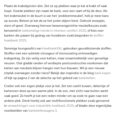
Plaats de krabobjecten slim. Zet ze op plekken waar je kat al krabt of vaak
loopt. Goede plekken zijn naast de bank, voor een raam of bij de deur. Als
het krabmeubel in de buurt is van het ‘probleemmeubel’, heb je meer kans
op succes. Beloon je kat als ze het juiste object kiest. Gebruik snoepjes,
stem of speel. Overweeg hiervoor bewonersgerichte meubelkeuzes zoals
benoemd in
toekomstige trends in interieur comfort 2025
, of kies voor
banken die passen bij gedrag van huisdieren zoals besproken in
stoffen
hoekbank 2025
.
Sommige loungesofa's van
HoekbankXXL
gebruiken geurafstotende stoffen.
Stoffen met een subtiele citrusgeur of microcoating ontmoedigen
krabgedrag. Ze zijn veilig voor katten, maar onaantrekkelijk voor gevoelige
neuzen. Ook gladde randen of verdiepte pootconstructies voorkomen dat
katten aan meubels blijven hangen met hun klauwen. Wil je een nieuwe
zitplek overwegen zonder risico? Bekijk dan inspiratie in de blog
bank kopen
of kijk op pagina 2 van de selectie op het gebied van
bankstellen
.
Creëer ook een eigen plekje voor je kat. Zet een zacht kussen, dekentje of
kartonnen doos op een warme plek. In de zon, met zicht naar buiten werkt
vaak goed. Zo heeft je kat een reden minder om op zoek te gaan naar een
andere plek. Denk hierbij ook aan multifunctionele plekken zoals genoemd
in
verwachtingen voor industriële hoekbank 2025
, of blader door eigentijdse
voorbeelden van
bankstellenpagina 3
.