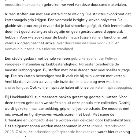
modulaire hoekbanken
gebruiken we veel van deze duurzame materialen.
Ik raad stoffen aan met een extra dichte weving. Die structuur voorkomt dat
kattennagels grip krijgen. Een voorbeeld is tightly-woven polyester. De
gladde structuur zorgt ervoor dat je kat simpelweg afglijdt. Ook leerimitaties
doen het goed, zolang ze stevig zijn en geen gestructureerd oppervlak
hebben. Voor wie zoekt naar de beste match tussen stijl en functionaliteit,
verwijs ik graag naar het artikel over
duurzaam interieur voor 2025
en
eenvoudig interieur als nieuwe standaard
.
Een studie gedaan met behulp van een
gebruikerspanel van Feliway
vergeleek materialen op krabbestendigheid. Polyester overleefde de
meeste krabpogingen. Bij stoffen met losse draden trad veel sneller slijtage
op. Die resultaten bevestigen wat ik vaak zie bij mijn klanten met katten.
Veel klanten vinden aanvullende inzichten in onze blog over
wat is een
chaise longue
. Ook kun je inspiratie halen uit onze
bankstel inspiratiepagina
.
Bij HoekbankXXL zijn meerdere banken getest op gedrag bij katten. Voor
deze testen gebruiken we stofstalen uit onze populairste collecties. Daarbij
wordt gekeken naar aantrekking, grip en blijvende schade. De modules met
microvezel en tightly-woven vezels scoren het best. Met name de
UrbanLine en CompactFit-serie worden vaak gekozen door kattenbezitters.
Deze eigenschappen worden meegenomen in onze
interieurtrends voor
2025
. Ook bij de
industrieel geïnspireerde hoekbanken
wordt hier rekening