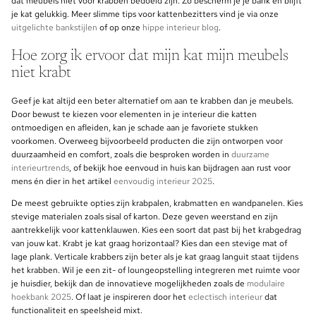
dat meubels niet voor krabben bedoeld zijn. Zo bescherm je je bank én blijft
je kat gelukkig. Meer slimme tips voor kattenbezitters vind je via onze
uitgelichte bankstijlen
of op onze
hippe interieur blog
.
Hoe zorg ik ervoor dat mijn kat mijn meubels
niet krabt
Geef je kat altijd een beter alternatief om aan te krabben dan je meubels.
Door bewust te kiezen voor elementen in je interieur die katten
ontmoedigen en afleiden, kan je schade aan je favoriete stukken
voorkomen. Overweeg bijvoorbeeld producten die zijn ontworpen voor
duurzaamheid en comfort, zoals die besproken worden in
duurzame
interieurtrends
, of bekijk hoe eenvoud in huis kan bijdragen aan rust voor
mens én dier in het artikel
eenvoudig interieur 2025
.
De meest gebruikte opties zijn krabpalen, krabmatten en wandpanelen. Kies
stevige materialen zoals sisal of karton. Deze geven weerstand en zijn
aantrekkelijk voor kattenklauwen. Kies een soort dat past bij het krabgedrag
van jouw kat. Krabt je kat graag horizontaal? Kies dan een stevige mat of
lage plank. Verticale krabbers zijn beter als je kat graag languit staat tijdens
het krabben. Wil je een zit- of loungeopstelling integreren met ruimte voor
je huisdier, bekijk dan de innovatieve mogelijkheden zoals de
modulaire
hoekbank 2025
. Of laat je inspireren door het
eclectisch interieur
dat
functionaliteit en speelsheid mixt.