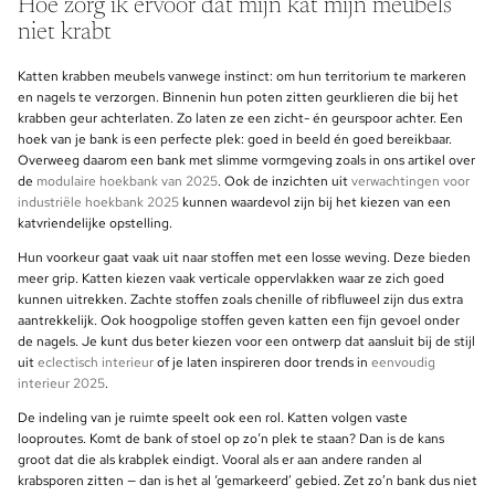
Hoe zorg ik ervoor dat mijn kat mijn meubels
niet krabt
Katten krabben meubels vanwege instinct: om hun territorium te markeren
en nagels te verzorgen. Binnenin hun poten zitten geurklieren die bij het
krabben geur achterlaten. Zo laten ze een zicht- én geurspoor achter. Een
hoek van je bank is een perfecte plek: goed in beeld én goed bereikbaar.
Overweeg daarom een bank met slimme vormgeving zoals in ons artikel over
de
modulaire hoekbank van 2025
. Ook de inzichten uit
verwachtingen voor
industriële hoekbank 2025
kunnen waardevol zijn bij het kiezen van een
katvriendelijke opstelling.
Hun voorkeur gaat vaak uit naar stoffen met een losse weving. Deze bieden
meer grip. Katten kiezen vaak verticale oppervlakken waar ze zich goed
kunnen uitrekken. Zachte stoffen zoals chenille of ribfluweel zijn dus extra
aantrekkelijk. Ook hoogpolige stoffen geven katten een fijn gevoel onder
de nagels. Je kunt dus beter kiezen voor een ontwerp dat aansluit bij de stijl
uit
eclectisch interieur
of je laten inspireren door trends in
eenvoudig
interieur 2025
.
De indeling van je ruimte speelt ook een rol. Katten volgen vaste
looproutes. Komt de bank of stoel op zo‘n plek te staan? Dan is de kans
groot dat die als krabplek eindigt. Vooral als er aan andere randen al
krabsporen zitten — dan is het al ‘gemarkeerd’ gebied. Zet zo’n bank dus niet