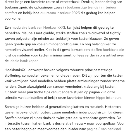
direct langs een favoriete route of vensterbank. Denk bij herinrichting aan
toekomstgerichte oplossingen zoals in
toekomstige trends in interieur
comfort
en bekijk hoe
duurzaam interieur 2025
dit gedrag kan helpen
voorkomen.
Een
modulaire bank van HoekbankXXL
kan juist helpen dit gedrag te
beperken. Meubels met gladde, sterke stoffen zoals microvezel of tightly-
woven polyester zijn minder aantrekkelijk voor kattenklauwen. Ze geven
geen goede grip en voelen minder prettig aan. En nog belangrijker: ze
herstellen visueel sneller. Kies in dit geval bewust een
stoffen hoekbank
die
juist de nadelen voor katten minimaliseert, of lees verder in ons artikel over
de
ideale bank kopen
.
HoekbankXXL ontwerpt banken volgens robuuste principes: stevige
stoffering, compacte hoeken en ondiepe naden. Dit zijn punten die katten
vaak vermijden. Veel modellen hebben platte armleuningen zonder scherpe
randen. Deze afwezigheid van randen vermindert krabdrang bij katten.
Ontdek meer praktische tips vanuit andere stijlen op pagina 2 in onze
selectie van
bankstellen
of bekijk onze favorieten binnen
hippe interieurs
.
Sommige huizen hebben al generatieslang katten én meubels. Historisch
gezien is bekend dat houten, zware meubels minder populair zijn bij dieren.
Stoffen banken zijn pas sinds de twintigste eeuw standaard geworden. De
interactie tussen kat en bank is dus relatief nieuw — maar voorspelbaar. Voor
een beter begrip en meer voorbeelden, blader naar
pagina 3 van bankstel