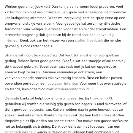
Werken geuren bij jouw kat? Dan kun je een afweermiddel proberen. Veel
katten houden niet van citrusgeur. Een spray met sinaasappel of citroenolie
kan krabgedrag afremmen. Wees wel zorgvuldig: test de spray eerst op een
onopvallend stukje van je bank. Voor gevoelige katten zijn synthetische
feromonen vaak veiliger. Die zorgen voor rust en minder stresskrabben. Een
stressvrije omgeving sluit goed aan bij de trend naar een
eenvoudig
interieur
. Denk ook aan het kiezen van een
stoffen hoekbank
die minder
gevoelig is voor kattennagels.
Straf de kat nooit bij krabgedrag. Dat leidt tot angst en onvoorspelbaar
gedrag. Beloon liever goed gedrag. Geef je kat een snoepje of aai zodra hij
de krabpaal gebruikt. Speel daarnaast vaak met je kat om opgekropte
energie kwijt te raken. Daarmee verminder je ook stress, een
veelvoorkomende oorzaak van overmatig krabben. Rust en balans passen
bovendien perfect bij een
duurzaam interieur
. Voor meer tips over strategie
en trends, lees onze blog over
interieurcomfort in 2025
.
De juiste bankstof helpt ook enorm bij preventie. Bij
HoekbankXXL
gebruiken wij stoffen die weinig grip geven aan nagels. Ik raad microvezel of
dicht geweven polyester aan. Katten hebben daarin geen houvast, dus ze
zoeken snel iets anders. Klanten melden vaak dat hun katten deze stoffen
simpelweg niet fijn vinden om aan te zitten. Dat maakt een goede stofkeuze
net zo belangrijk als training. Denk ook eens aan het toepassen van een
eclectisch interieur
waarin je design en huisdieren kunt combineren, of