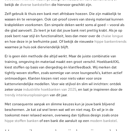
bekijk de
diverse bankstellen
die hiervoor geschikt zijn.
Zelf gebruik ik thuis een bank met afritsbare hoezen. Die zijn makkelijk te
wassen én te vervangen. Ook cat-proof covers van stevig materiaal kunnen
krabplekken voorkomen. Een simpele deken werkt soms al goed — vooral als
die glad aanvoelt. Zo leert je kat dat jouw bank niet prettig krabt. Als je op
zoek bent naar stijl én functionaliteit, lees dan meer over de
chaise longue
en hoe deze in je leefruimte past. Of bekijk de nieuwste
hippe bankentrends
waarmee je huis ook diervriendelijk blijft.
Er is geen één methode die altijd werkt. Maar de juiste combinatie van
training, omgeving én materiaal maakt een groot verschil. HoekbankXXL
kiest stoffen op basis van diergedrag én klantfeedback. Wij merken dat
tightly-woven stoffen, zoals sommige van onze loungesofa’s, katten actief
ontmoedigen. Klanten kiezen niet voor niets vaker voor onze
kattenvriendelijke modellen. Voor wie stijlvol én slim wil inrichten: ontdek
zeker onze
industriële hoekbanken van 2025
, en laat je inspireren door de
trendy interieuroplossingen
van dit jaar.
Met consequente aanpak en slimme keuzes kun je jouw bank blijvend
beschermen. Je kat zal snel leren wat wél en niet mag. En wil je in de
toekomst meer relaxed wonen, overweeg dan tijdloos design zoals onze
hippe stoffen banken
of een bank die aansluit op een
modern bankstel
.