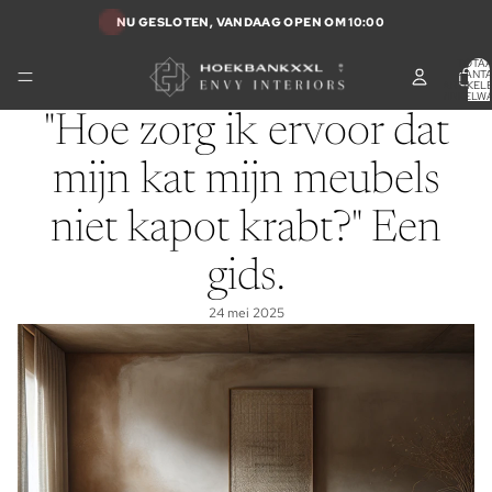
NU GESLOTEN, VANDAAG OPEN OM 10:00
TOTA
AANT
ARTIKELE
WINKELW
0
"Hoe zorg ik ervoor dat
mijn kat mijn meubels
niet kapot krabt?" Een
gids.
24 mei 2025