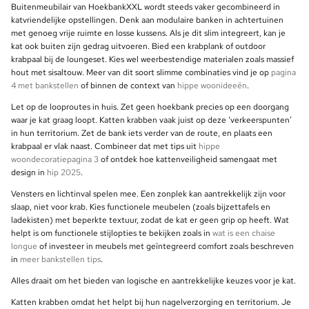
Buitenmeubilair van HoekbankXXL wordt steeds vaker gecombineerd in
katvriendelijke opstellingen. Denk aan modulaire banken in achtertuinen
met genoeg vrije ruimte en losse kussens. Als je dit slim integreert, kan je
kat ook buiten zijn gedrag uitvoeren. Bied een krabplank of outdoor
krabpaal bij de loungeset. Kies wel weerbestendige materialen zoals massief
hout met sisaltouw. Meer van dit soort slimme combinaties vind je op
pagina
4 met bankstellen
of binnen de context van
hippe woonideeën
.
Let op de looproutes in huis. Zet geen hoekbank precies op een doorgang
waar je kat graag loopt. Katten krabben vaak juist op deze ‘verkeerspunten’
in hun territorium. Zet de bank iets verder van de route, en plaats een
krabpaal er vlak naast. Combineer dat met tips uit
hippe
woondecoratiepagina 3
of ontdek hoe kattenveiligheid samengaat met
design in
hip 2025
.
Vensters en lichtinval spelen mee. Een zonplek kan aantrekkelijk zijn voor
slaap, niet voor krab. Kies functionele meubelen (zoals bijzettafels en
ladekisten) met beperkte textuur, zodat de kat er geen grip op heeft. Wat
helpt is om functionele stijlopties te bekijken zoals in
wat is een chaise
longue
of investeer in meubels met geïntegreerd comfort zoals beschreven
in
meer bankstellen tips
.
Alles draait om het bieden van logische en aantrekkelijke keuzes voor je kat.
Katten krabben omdat het helpt bij hun nagelverzorging en territorium. Je