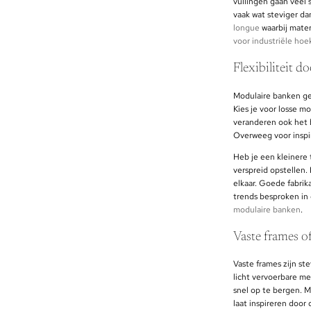
vullingen gaan veel 
vaak wat steviger da
longue
waarbij mater
voor industriële ho
Flexibiliteit 
Modulaire banken gev
Kies je voor losse m
veranderen ook het b
Overweeg voor inspi
Heb je een kleinere 
verspreid opstellen.
elkaar. Goede fabrik
trends besproken in
modulaire banken
.
Vaste frames o
Vaste frames zijn ste
licht vervoerbare me
snel op te bergen. M
laat inspireren door