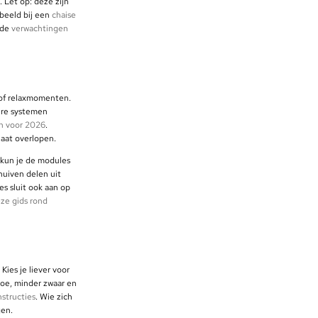
 Let op: deze zijn
rbeeld bij een
chaise
 de
verwachtingen
n of relaxmomenten.
ire systemen
n voor 2026
.
laat overlopen.
 kun je de modules
huiven delen uit
es sluit ook aan op
ze gids rond
Kies je liever voor
boe, minder zwaar en
structies
. Wie zich
en.