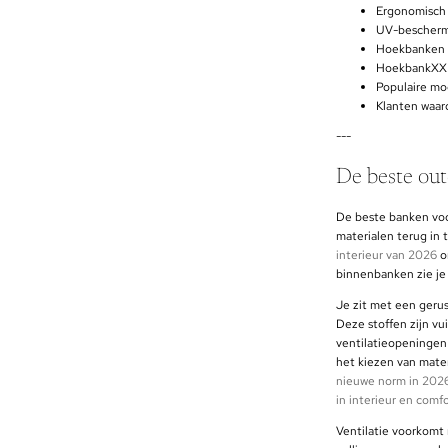
Ergonomisch 
UV-beschermi
Hoekbanken m
HoekbankXXL 
Populaire mod
Klanten waar
---
De beste ou
De beste banken voor
materialen terug in 
interieur van 2026
o
binnenbanken zie je
Je zit met een gerus
Deze stoffen zijn vu
ventilatieopeningen
het kiezen van mate
nieuwe norm in 202
in interieur en comf
Ventilatie voorkomt 