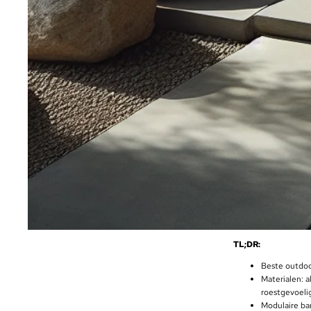
TL;DR:
Beste outdoo
Materialen: a
roestgevoeli
Modulaire ban