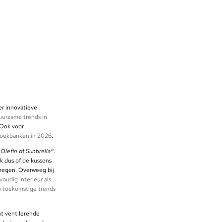
er innovatieve
uurzame trends in
 Ook voor
 hoekbanken in 2026
.
s
Olefin
of
Sunbrella®
.
k dus of de kussens
regen. Overweeg bij
oudig interieur als
e
toekomstige trends
ht ventilerende