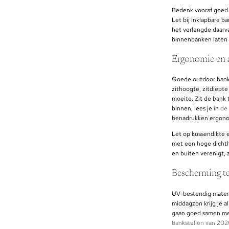
Bedenk vooraf goed h
Let bij inklapbare ba
het verlengde daarva
binnenbanken laten 
Ergonomie en 
Goede outdoor bank
zithoogte, zitdiepte
moeite. Zit de bank 
binnen, lees je in
de
benadrukken ergonom
Let op kussendikte e
met een hoge dichthe
en buiten verenigt, 
Bescherming te
UV-bestendig materia
middagzon krijg je a
gaan goed samen met 
bankstellen van 202