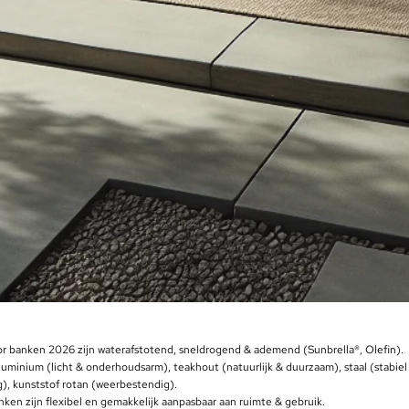
r banken 2026 zijn waterafstotend, sneldrogend & ademend (Sunbrella®, Olefin).
luminium (licht & onderhoudsarm), teakhout (natuurlijk & duurzaam), staal (stabiel
g), kunststof rotan (weerbestendig).
ken zijn flexibel en gemakkelijk aanpasbaar aan ruimte & gebruik.