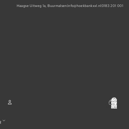
Haagse Uitweg 1a, Buurmalsen
info@hoekbankxxl.nl
0183 201 001
TOTAAL
AANTAL
ARTIKELEN IN
WINKELWAGEN:
0
ACCOUNT
R
ANDERE INLOGOPTIES