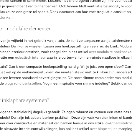
sneller stinken of schimmelen. Kussens met sneldrogend schuim zijn hiervoor ideaal.
n je gewend bent van binnenbanken. Ook binnen blijft ventilatie belangrijk, bijvoo
iaalkeuze een grote rol speelt. Denk daarnaast aan hoe vochtregulatie aansluit op
ekbanken
.
door modulaire elementen
en je vrijheid in het gebruik van je tuin. Je kunt ze aanpassen aan je tuinfeeste
odules? Dan kun je wisselen tussen een hoekopstelling en een rechte bank. Modula
inneninterieur drastisch, zoals toegelicht in het artikel
over modulaire hoekbanke
ratie een
eclectisch interieur
waarin je buiten- en binnenruimte naadloos in elkaar 
tuin? Dan is een compacte hoekopstelling handig. Wil je juist een open sfeer? Dan
 Let wel op de verbindingsstukken: die moeten stevig vast te klikken zijn, anders sc
anten leveren standaard bevestigingsclips. Dit soort slimme combinaties van modul
 de
blogs rond bankstellen
. Nog meer inspiratie voor slimme indeling? Bekijk dan
de
f inklapbare systemen?
viger en stabieler bij dagelijks gebruik. Ze ogen robuust en vormen een vaste basis. 
ubels? Dan zijn inklapbare banken praktisch. Deze zijn vaak van aluminium of bam
eer over constructie en materiaal van banken lees je in ons artikel over
bankstelcon
 de nieuwste interieurontwikkelingen, kan ook het artikel
over hippe stijlen
raadpleg