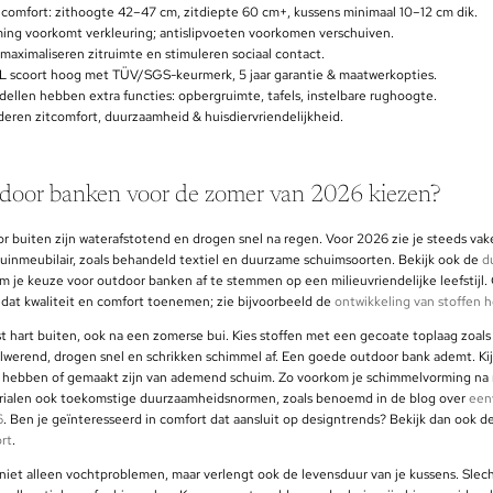
comfort: zithoogte 42–47 cm, zitdiepte 60 cm+, kussens minimaal 10–12 cm dik.
ng voorkomt verkleuring; antislipvoeten voorkomen verschuiven.
aximaliseren zitruimte en stimuleren sociaal contact.
scoort hoog met TÜV/SGS-keurmerk, 5 jaar garantie & maatwerkopties.
ellen hebben extra functies: opbergruimte, tafels, instelbare rughoogte.
deren zitcomfort, duurzaamheid & huisdiervriendelijkheid.
tdoor banken voor de zomer van 2026 kiezen?
 buiten zijn waterafstotend en drogen snel na regen. Voor 2026 zie je steeds vak
tuinmeubilair, zoals behandeld textiel en duurzame schuimsoorten. Bekijk ook de
d
m je keuze voor outdoor banken af te stemmen op een milieuvriendelijke leefstijl.
 dat kwaliteit en comfort toenemen; zie bijvoorbeeld de
ontwikkeling van stoffen
t hart buiten, ook na een zomerse bui. Kies stoffen met een gecoate toplaag zoal
ilwerend, drogen snel en schrikken schimmel af. Een goede outdoor bank ademt. Kij
 hebben of gemaakt zijn van ademend schuim. Zo voorkom je schimmelvorming na 
rialen ook toekomstige duurzaamheidsnormen, zoals benoemd in de blog over
eenv
6
. Ben je geïnteresseerd in comfort dat aansluit op designtrends? Bekijk dan ook d
ort
.
niet alleen vochtproblemen, maar verlengt ook de levensduur van je kussens. Slec