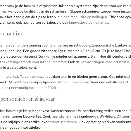
oe vaak je de bank wilt verplaatsen. Inklapbare systemen zijn ideaal voor wie zijn t
nken wel op de kwaliteit van de scharnieren. Slappe scharnieren zorgen voor instabili
n is het handig om de tips te lezen in
hippe modulaire opstellingen
. Efficiënte op
zich soms ook naar buiten vertalen, zie ook
innovatieve combinaties
.
zitcomfort
en bieden ondersteuning voor je onderrug en schouders. Ergonomische banken h
 en rughelling. Een goede zithoogte ligt tussen de 42 en 47 cm. Zit je te laag? Dan
te diep zonder kussens? Dan kun je minder ontspannen zitten. Hoe dit comfort zic
 toekomstige trends voor interieurcomfort
. Ook de
verwachtingen voor industriël
ie als sleutelelement.
n materiaal. Te dunne kussens zakken snel in en bieden geen steun. Kies minimaal
id. Dit komt ook terug in tips voor
stoffen hoekbanken
. Voor een gebalanceerd i
zie ook
eenvoudig interieur in 2026
.
gen zonlicht en glijgevaar
al houdt zijn kleur langer vast. Kussens zonder UV-bescherming verkleuren snel. Vo
l na één zomer kleurverlies. Zoek naar stoffen met ingebouwde UV-filters. Dit soor
de stijltips in ons artikel over
eclectisch wonen
. Ook op het gebied van stofkeuz
6
een goede inspiratiebron.