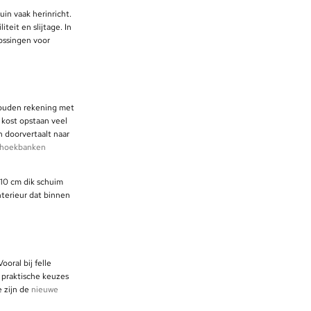
uin vaak herinricht.
teit en slijtage. In
lossingen voor
ouden rekening met
 kost opstaan veel
h doorvertaalt naar
e hoekbanken
 10 cm dik schuim
nterieur dat binnen
oral bij felle
t praktische keuzes
e zijn de
nieuwe