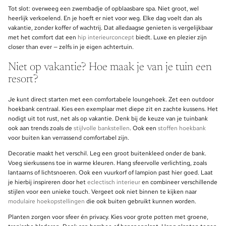
Tot slot: overweeg een zwembadje of opblaasbare spa. Niet groot, wel
heerlijk verkoelend. En je hoeft er niet voor weg. Elke dag voelt dan als
vakantie, zonder koffer of wachtrij. Dat alledaagse genieten is vergelijkbaar
met het comfort dat een
hip interieurconcept
biedt. Luxe en plezier zijn
closer than ever — zelfs in je eigen achtertuin.
Niet op vakantie? Hoe maak je van je tuin een
resort?
Je kunt direct starten met een comfortabele loungehoek. Zet een outdoor
hoekbank centraal. Kies een exemplaar met diepe zit en zachte kussens. Het
nodigt uit tot rust, net als op vakantie. Denk bij de keuze van je tuinbank
ook aan trends zoals de
stijlvolle bankstellen
. Ook een
stoffen hoekbank
voor buiten kan verrassend comfortabel zijn.
Decoratie maakt het verschil. Leg een groot buitenkleed onder de bank.
Voeg sierkussens toe in warme kleuren. Hang sfeervolle verlichting, zoals
lantaarns of lichtsnoeren. Ook een vuurkorf of lampion past hier goed. Laat
je hierbij inspireren door het
eclectisch interieur
en combineer verschillende
stijlen voor een unieke touch. Vergeet ook niet binnen te kijken naar
modulaire hoekopstellingen
die ook buiten gebruikt kunnen worden.
Planten zorgen voor sfeer én privacy. Kies voor grote potten met groene,