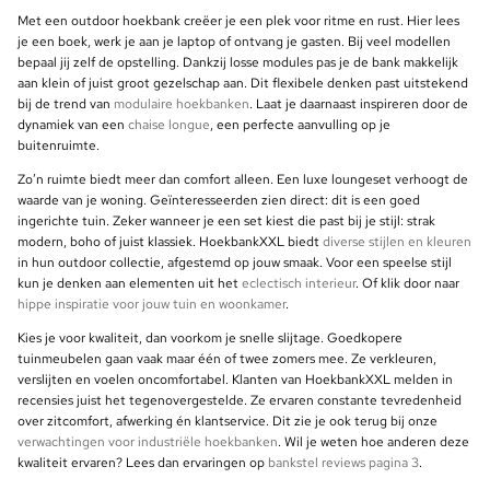
Met een outdoor hoekbank creëer je een plek voor ritme en rust. Hier lees
je een boek, werk je aan je laptop of ontvang je gasten. Bij veel modellen
bepaal jij zelf de opstelling. Dankzij losse modules pas je de bank makkelijk
aan klein of juist groot gezelschap aan. Dit flexibele denken past uitstekend
bij de trend van
modulaire hoekbanken
. Laat je daarnaast inspireren door de
dynamiek van een
chaise longue
, een perfecte aanvulling op je
buitenruimte.
Zo’n ruimte biedt meer dan comfort alleen. Een luxe loungeset verhoogt de
waarde van je woning. Geïnteresseerden zien direct: dit is een goed
ingerichte tuin. Zeker wanneer je een set kiest die past bij je stijl: strak
modern, boho of juist klassiek. HoekbankXXL biedt
diverse stijlen en kleuren
in hun outdoor collectie, afgestemd op jouw smaak. Voor een speelse stijl
kun je denken aan elementen uit het
eclectisch interieur
. Of klik door naar
hippe inspiratie voor jouw tuin en woonkamer
.
Kies je voor kwaliteit, dan voorkom je snelle slijtage. Goedkopere
tuinmeubelen gaan vaak maar één of twee zomers mee. Ze verkleuren,
verslijten en voelen oncomfortabel. Klanten van HoekbankXXL melden in
recensies juist het tegenovergestelde. Ze ervaren constante tevredenheid
over zitcomfort, afwerking én klantservice. Dit zie je ook terug bij onze
verwachtingen voor industriële hoekbanken
. Wil je weten hoe anderen deze
kwaliteit ervaren? Lees dan ervaringen op
bankstel reviews pagina 3
.