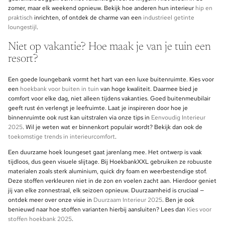
zomer, maar elk weekend opnieuw. Bekijk hoe anderen hun interieur
hip en
praktisch
inrichten, of ontdek de charme van een
industrieel getinte
loungestijl
.
Niet op vakantie? Hoe maak je van je tuin een
resort?
Een goede loungebank vormt het hart van een luxe buitenruimte. Kies voor
een
hoekbank voor buiten in tuin
van hoge kwaliteit. Daarmee bied je
comfort voor elke dag, niet alleen tijdens vakanties. Goed buitenmeubilair
geeft rust én verlengt je leefruimte. Laat je inspireren door hoe je
binnenruimte ook rust kan uitstralen via onze tips in
Eenvoudig Interieur
2025
. Wil je weten wat er binnenkort populair wordt? Bekijk dan ook de
toekomstige trends in interieurcomfort
.
Een duurzame hoek loungeset gaat jarenlang mee. Het ontwerp is vaak
tijdloos, dus geen visuele slijtage. Bij HoekbankXXL gebruiken ze robuuste
materialen zoals sterk aluminium, quick dry foam en weerbestendige stof.
Deze stoffen verkleuren niet in de zon en voelen zacht aan. Hierdoor geniet
jij van elke zonnestraal, elk seizoen opnieuw. Duurzaamheid is cruciaal —
ontdek meer over onze visie in
Duurzaam Interieur 2025
. Ben je ook
benieuwd naar hoe stoffen varianten hierbij aansluiten? Lees dan
Kies voor
stoffen hoekbank 2025
.