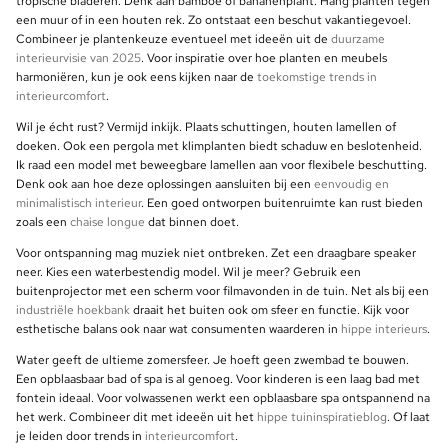
tropische bladeren. Denk aan bamboe of bananenplant. Hang planten tegen
een muur of in een houten rek. Zo ontstaat een beschut vakantiegevoel.
Combineer je plantenkeuze eventueel met ideeën uit de
duurzame
interieurvisie van 2025
. Voor inspiratie over hoe planten en meubels
harmoniëren, kun je ook eens kijken naar de
toekomstige trends in
interieurcomfort
.
Wil je écht rust? Vermijd inkijk. Plaats schuttingen, houten lamellen of
doeken. Ook een pergola met klimplanten biedt schaduw en beslotenheid.
Ik raad een model met beweegbare lamellen aan voor flexibele beschutting.
Denk ook aan hoe deze oplossingen aansluiten bij een
eenvoudig en
minimalistisch interieur
. Een goed ontworpen buitenruimte kan rust bieden
zoals een
chaise longue
dat binnen doet.
Voor ontspanning mag muziek niet ontbreken. Zet een draagbare speaker
neer. Kies een waterbestendig model. Wil je meer? Gebruik een
buitenprojector met een scherm voor filmavonden in de tuin. Net als bij een
industriële hoekbank
draait het buiten ook om sfeer en functie. Kijk voor
esthetische balans ook naar wat consumenten waarderen in
hippe interieurs
.
Water geeft de ultieme zomersfeer. Je hoeft geen zwembad te bouwen.
Een opblaasbaar bad of spa is al genoeg. Voor kinderen is een laag bad met
fontein ideaal. Voor volwassenen werkt een opblaasbare spa ontspannend na
het werk. Combineer dit met ideeën uit het
hippe tuininspiratieblog
. Of laat
je leiden door trends in
interieurcomfort
.