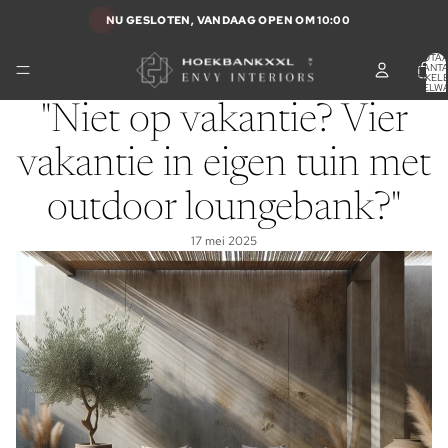
NU GESLOTEN, VANDAAG OPEN OM 10:00
TOTA
AANT
ARTIKELE
WINKELW
0
"Niet op vakantie? Vier
vakantie in eigen tuin met
outdoor loungebank?"
17 mei 2025