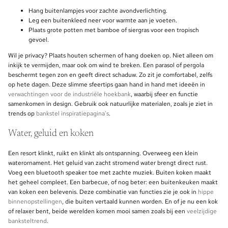
Hang buitenlampjes voor zachte avondverlichting.
Leg een buitenkleed neer voor warmte aan je voeten.
Plaats grote potten met bamboe of siergras voor een tropisch
gevoel.
Wil je privacy? Plaats houten schermen of hang doeken op. Niet alleen om
inkijk te vermijden, maar ook om wind te breken. Een parasol of pergola
beschermt tegen zon en geeft direct schaduw. Zo zit je comfortabel, zelfs
op hete dagen. Deze slimme sfeertips gaan hand in hand met ideeën in
verwachtingen voor de industriële hoekbank
, waarbij sfeer en functie
samenkomen in design. Gebruik ook natuurlijke materialen, zoals je ziet in
trends op
bankstel inspiratiepagina's
.
Water, geluid en koken
Een resort klinkt, ruikt en klinkt als ontspanning. Overweeg een klein
waterornament. Het geluid van zacht stromend water brengt direct rust.
Voeg een bluetooth speaker toe met zachte muziek. Buiten koken maakt
het geheel compleet. Een barbecue, of nog beter: een buitenkeuken maakt
van koken een belevenis. Deze combinatie van functies zie je ook in
hippe
binnenopstellingen
, die buiten vertaald kunnen worden. En of je nu een kok
of relaxer bent, beide werelden komen mooi samen zoals bij een
veelzijdige
banksteltrend
.