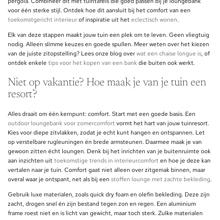
pergola. Combineer dit met tuintafels die goed passen bij je loungebank
voor één sterke stijl. Ontdek hoe dit aansluit bij het comfort van een
toekomstgericht interieur
of inspiratie uit het
eclectisch wonen
.
Elk van deze stappen maakt jouw tuin een plek om te leven. Geen vliegtuig
nodig. Alleen slimme keuzes en goede spullen. Meer weten over het kiezen
van de juiste zitopstelling? Lees onze blog over
wat een chaise longue is
, of
ontdek enkele
tips voor het kopen van een bank
die buiten ook werkt.
Niet op vakantie? Hoe maak je van je tuin een
resort?
Alles draait om één kernpunt: comfort. Start met een goede basis. Een
outdoor loungebank voor zomercomfort
vormt het hart van jouw tuinresort.
Kies voor diepe zitvlakken, zodat je echt kunt hangen en ontspannen. Let
op verstelbare rugleuningen én brede armsteunen. Daarmee maak je van
gewoon zitten écht loungen. Denk bij het inrichten van je buitenruimte ook
aan inzichten uit
toekomstige trends in interieurcomfort
en hoe je deze kan
vertalen naar je tuin. Comfort gaat niet alleen over zitgemak binnen, maar
overal waar je ontspant, net als bij een
stoffen lounge met zachte bekleding
.
Gebruik luxe materialen, zoals quick dry foam en olefin bekleding. Deze zijn
zacht, drogen snel én zijn bestand tegen zon en regen. Een aluminium
frame roest niet en is licht van gewicht, maar toch sterk. Zulke materialen