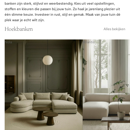
banken zijn sterk, stijlvol en weerbestendig. Kies uit veel opstellingen,
stoffen en kleuren die passen bij jouw tuin. Zo haal je jarenlang plezier uit
één slimme keuze. Investeer in rust, stijl en gemak. Maak van jouw tuin dé
plek waar je echt wilt zijn.
Hoekbanken
Alles bekijken
Nola
Atlantis