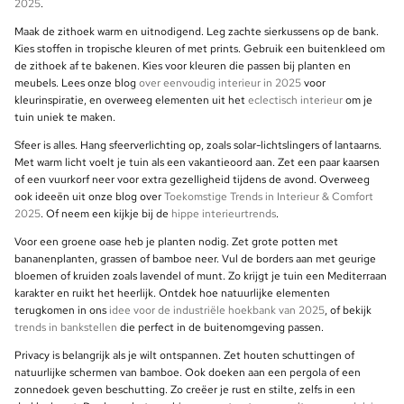
2025
.
Maak de zithoek warm en uitnodigend. Leg zachte sierkussens op de bank.
Kies stoffen in tropische kleuren of met prints. Gebruik een buitenkleed om
de zithoek af te bakenen. Kies voor kleuren die passen bij planten en
meubels. Lees onze blog
over eenvoudig interieur in 2025
voor
kleurinspiratie, en overweeg elementen uit het
eclectisch interieur
om je
tuin uniek te maken.
Sfeer is alles. Hang sfeerverlichting op, zoals solar-lichtslingers of lantaarns.
Met warm licht voelt je tuin als een vakantieoord aan. Zet een paar kaarsen
of een vuurkorf neer voor extra gezelligheid tijdens de avond. Overweeg
ook ideeën uit onze blog over
Toekomstige Trends in Interieur & Comfort
2025
. Of neem een kijkje bij de
hippe interieurtrends
.
Voor een groene oase heb je planten nodig. Zet grote potten met
bananenplanten, grassen of bamboe neer. Vul de borders aan met geurige
bloemen of kruiden zoals lavendel of munt. Zo krijgt je tuin een Mediterraan
karakter en ruikt het heerlijk. Ontdek hoe natuurlijke elementen
terugkomen in ons
idee voor de industriële hoekbank van 2025
, of bekijk
trends in bankstellen
die perfect in de buitenomgeving passen.
Privacy is belangrijk als je wilt ontspannen. Zet houten schuttingen of
natuurlijke schermen van bamboe. Ook doeken aan een pergola of een
zonnedoek geven beschutting. Zo creëer je rust en stilte, zelfs in een