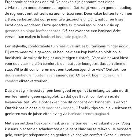
Ergonomie speelt ook een rol. De banken zijn gebouwd met diepe
zitvlakken en ondersteunende rugdelen. Dat zorgt voor een goede houding.
Je rug wordt ontlast, zelfs na uren ontspannen. Door vaker buiten te kunnen
zitten, verbetert dat ook je mentale gezondheid. Licht, natuur en frisse
lucht doen wonderen. Deze gedachte sluit mooi aan bij onze visie op
gezonde en hippe leefconcepten
. Of lees over hoe een bankstel écht
verschil kan maken in
bankstel inspiratie pagina 2
.
Een stijlvolle, comfortabele tuin maakt vakanties buitenshuis minder nodig.
Bij warm weer rol je gewoon uit bed, pakt een kop koffie en ploft op je
hoekbank. Je vakantie begint aan je eigen tuintafel. Voor wie bewust kiest
voor duurzaamheid én comfort is een outdoor loungeset dus een slimme
stap. Wil je dit combineren met een toekomstgerichte visie? Ontdek hoe
duurzaamheid en buitenleven
samengaan. Of bekijk hoe
hip design en
comfort
elkaar versterken.
Daarom zeg ik: investeer één keer goed en geniet jarenlang. Je tuin wordt
een leefruimte, geen opslagplek. En dat geeft rust, comfort en echte
levenskwaliteit. Wil je ontdekken hoe dit concept ook binnenshuis werkt?
Ontdek het in onze
gids voor bank kopen
. Of bekijk tips om in elk seizoen te
genieten van de juiste zitbeleving via
bankstel trends pagina 4
.
Met een outdoor hoekbank maak je van je tuin een luxe vakantieplek. Voeg
kussens, planten en schaduw toe en je bent klaar om te relaxen. Je bespaart
geld, vermijdt reisspanning en geniet elke dag van comfort. Onze duurzame