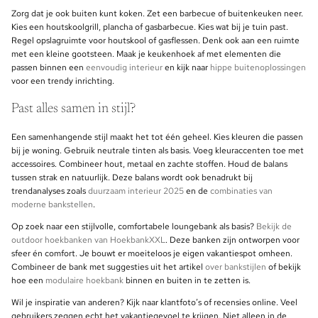
Zorg dat je ook buiten kunt koken. Zet een barbecue of buitenkeuken neer.
Kies een houtskoolgrill, plancha of gasbarbecue. Kies wat bij je tuin past.
Regel opslagruimte voor houtskool of gasflessen. Denk ook aan een ruimte
met een kleine gootsteen. Maak je keukenhoek af met elementen die
passen binnen een
eenvoudig interieur
en kijk naar
hippe buitenoplossingen
voor een trendy inrichting.
Past alles samen in stijl?
Een samenhangende stijl maakt het tot één geheel. Kies kleuren die passen
bij je woning. Gebruik neutrale tinten als basis. Voeg kleuraccenten toe met
accessoires. Combineer hout, metaal en zachte stoffen. Houd de balans
tussen strak en natuurlijk. Deze balans wordt ook benadrukt bij
trendanalyses zoals
duurzaam interieur 2025
en de
combinaties van
moderne bankstellen
.
Op zoek naar een stijlvolle, comfortabele loungebank als basis?
Bekijk de
outdoor hoekbanken van HoekbankXXL
. Deze banken zijn ontworpen voor
sfeer én comfort. Je bouwt er moeiteloos je eigen vakantiespot omheen.
Combineer de bank met suggesties uit het artikel
over bankstijlen
of bekijk
hoe een
modulaire hoekbank
binnen en buiten in te zetten is.
Wil je inspiratie van anderen? Kijk naar klantfoto’s of recensies online. Veel
gebruikers zeggen echt het vakantiegevoel te krijgen. Niet alleen in de