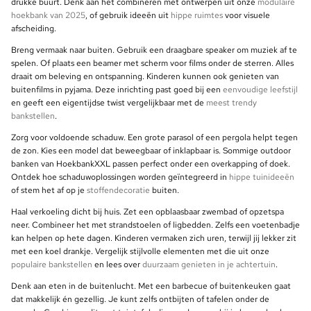
drukke buurt. Denk aan het combineren met ontwerpen uit onze
modulaire
hoekbank van 2025
, of gebruik ideeën uit
hippe ruimtes
voor visuele
afscheiding.
Breng vermaak naar buiten. Gebruik een draagbare speaker om muziek af te
spelen. Of plaats een beamer met scherm voor films onder de sterren. Alles
draait om beleving en ontspanning. Kinderen kunnen ook genieten van
buitenfilms in pyjama. Deze inrichting past goed bij een
eenvoudige leefstijl
en geeft een eigentijdse twist vergelijkbaar met de
meest trendy
bankstellen
.
Zorg voor voldoende schaduw. Een grote parasol of een pergola helpt tegen
de zon. Kies een model dat beweegbaar of inklapbaar is. Sommige outdoor
banken van HoekbankXXL passen perfect onder een overkapping of doek.
Ontdek hoe schaduwoplossingen worden geïntegreerd in
hippe tuinideeën
of stem het af op je
stoffendecoratie
buiten.
Haal verkoeling dicht bij huis. Zet een opblaasbaar zwembad of opzetspa
neer. Combineer het met strandstoelen of ligbedden. Zelfs een voetenbadje
kan helpen op hete dagen. Kinderen vermaken zich uren, terwijl jij lekker zit
met een koel drankje. Vergelijk stijlvolle elementen met die uit onze
populaire bankstellen
en lees over
duurzaam genieten in je achtertuin
.
Denk aan eten in de buitenlucht. Met een barbecue of buitenkeuken gaat
dat makkelijk én gezellig. Je kunt zelfs ontbijten of tafelen onder de