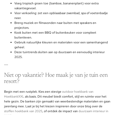
Voeg tropisch groen toe (bamboe, bananenplant) voor extra
vakantiegevoel.
Voor verkoeling: zet een opblaasbaar zwembad, spa of voetenbadje
neer.
Breng muziek en filmavonden naar buiten met speakers en
projectors.
Kook buiten met een BBQ of buitenkeuken voor compleet
buitenleven.
Gebruik natuurlijke kleuren en materialen voor een samenhangend
geheel.
Deze tuintrends sluiten aan op duurzaam en eenvoudig interieur
2025.
---
Niet op vakantie? Hoe maak je van je tuin een
resort?
Begin met een rustplek. Kies een stevige
outdoor hoekbank van
HoekbankXXL
als basis. Dit meubel biedt comfort, stijl en ruimte voor het
hele gezin. De banken zijn gemaakt van weerbestendige materialen en gaan
jarenlang mee. Laat je bij het kiezen inspireren door onze blog over de
stoffen hoekbank van 2025
, of ontdek de impact van
duurzaam interieur in