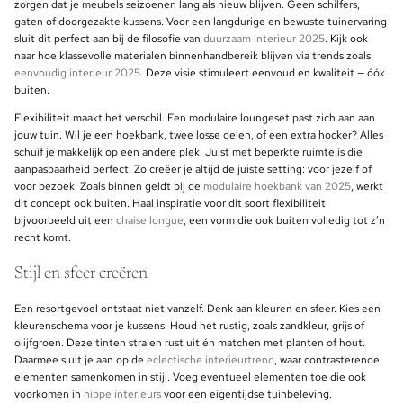
zorgen dat je meubels seizoenen lang als nieuw blijven. Geen schilfers,
gaten of doorgezakte kussens. Voor een langdurige en bewuste tuinervaring
sluit dit perfect aan bij de filosofie van
duurzaam interieur 2025
. Kijk ook
naar hoe klassevolle materialen binnenhandbereik blijven via trends zoals
eenvoudig interieur 2025
. Deze visie stimuleert eenvoud en kwaliteit — óók
buiten.
Flexibiliteit maakt het verschil. Een modulaire loungeset past zich aan aan
jouw tuin. Wil je een hoekbank, twee losse delen, of een extra hocker? Alles
schuif je makkelijk op een andere plek. Juist met beperkte ruimte is die
aanpasbaarheid perfect. Zo creëer je altijd de juiste setting: voor jezelf of
voor bezoek. Zoals binnen geldt bij de
modulaire hoekbank van 2025
, werkt
dit concept ook buiten. Haal inspiratie voor dit soort flexibiliteit
bijvoorbeeld uit een
chaise longue
, een vorm die ook buiten volledig tot z’n
recht komt.
Stijl en sfeer creëren
Een resortgevoel ontstaat niet vanzelf. Denk aan kleuren en sfeer. Kies een
kleurenschema voor je kussens. Houd het rustig, zoals zandkleur, grijs of
olijfgroen. Deze tinten stralen rust uit én matchen met planten of hout.
Daarmee sluit je aan op de
eclectische interieurtrend
, waar contrasterende
elementen samenkomen in stijl. Voeg eventueel elementen toe die ook
voorkomen in
hippe interieurs
voor een eigentijdse tuinbeleving.