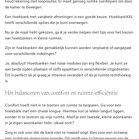
houd rekening met looproutes. Er moet genoeg ruimte overblijven om door
de kamer te bewegen.
Een hoekbank met variabele afmetingen is een goede keuze.
HoekbankXXL
heeft verschillende opties die je kunt overwegen.
Nu je de maat hebt gekozen, ga ik je verder helpen met tips voor het kiezen
van hoekbanken in kleine ruimtes.
Zijn er hoekbanken die gemakkelijk kunnen worden verplaatst of aangepast
voor verschillende indelingen?
Ja, absoluut! Hoekbanken met losse modules zijn erg flexibel. Je kunt ze
aan beide zijden plaatsen of zelfs opsplitsen in verschillende zitgedeeltes.
Dit is perfect als je graag je interieur verandert of als je ruimte rechthoekig
is.
Het balanceren van comfort en ruimte-efficiëntie
Comfort hoeft niet in te boeten om ruimte te besparen. Ga voor een
hoekbank met een chaise longue. Hiermee kun je lekker languit liggen,
zonder in te leveren op vrije ruimte. Alsof je een tweede, kleine woonkamer
in je eigen woonkamer hebt, ideaal toch?
Zorg er ook voor dat de bank niet te massief oogt. Kies voor een ontwerp
met zichtbare vloerruimte eronder. Dit geeft een luchtiger gevoel aan de