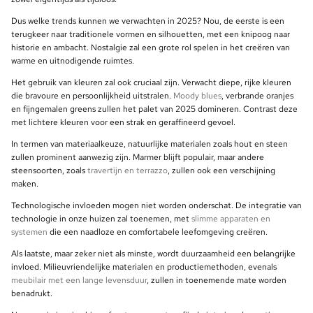
Dus welke trends kunnen we verwachten in 2025? Nou, de eerste is een
terugkeer naar traditionele vormen en silhouetten, met een knipoog naar
historie en ambacht. Nostalgie zal een grote rol spelen in het creëren van
warme en uitnodigende ruimtes.
Het gebruik van kleuren zal ook cruciaal zijn. Verwacht diepe, rijke kleuren
die bravoure en persoonlijkheid uitstralen.
Moody blues
, verbrande oranjes
en fijngemalen greens zullen het palet van 2025 domineren. Contrast deze
met lichtere kleuren voor een strak en geraffineerd gevoel.
In termen van materiaalkeuze, natuurlijke materialen zoals hout en steen
zullen prominent aanwezig zijn. Marmer blijft populair, maar andere
steensoorten, zoals
travertijn en terrazzo
, zullen ook een verschijning
maken.
Technologische invloeden mogen niet worden onderschat. De integratie van
technologie in onze huizen zal toenemen, met
slimme apparaten en
systemen
die een naadloze en comfortabele leefomgeving creëren.
Als laatste, maar zeker niet als minste, wordt duurzaamheid een belangrijke
invloed. Milieuvriendelijke materialen en productiemethoden, evenals
meubilair met een lange levensduur
, zullen in toenemende mate worden
benadrukt.