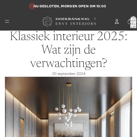
NU GESLOTEN, MORGEN OPEN OM 10:00
TOTA
AANT
ARTIKELE
WINKELW
0
Klassiek interieur 2025:
Wat zijn de
verwachtingen?
20 september 2024