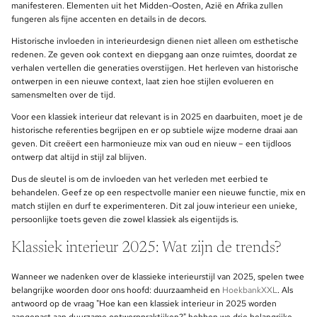
manifesteren. Elementen uit het Midden-Oosten, Azië en Afrika zullen
fungeren als fijne accenten en details in de decors.
Historische invloeden in interieurdesign dienen niet alleen om esthetische
redenen. Ze geven ook context en diepgang aan onze ruimtes, doordat ze
verhalen vertellen die generaties overstijgen. Het herleven van historische
ontwerpen in een nieuwe context, laat zien hoe stijlen evolueren en
samensmelten over de tijd.
Voor een klassiek interieur dat relevant is in 2025 en daarbuiten, moet je de
historische referenties begrijpen en er op subtiele wijze moderne draai aan
geven. Dit creëert een harmonieuze mix van oud en nieuw – een tijdloos
ontwerp dat altijd in stijl zal blijven.
Dus de sleutel is om de invloeden van het verleden met eerbied te
behandelen. Geef ze op een respectvolle manier een nieuwe functie, mix en
match stijlen en durf te experimenteren. Dit zal jouw interieur een unieke,
persoonlijke toets geven die zowel klassiek als eigentijds is.
Klassiek interieur 2025: Wat zijn de trends?
Wanneer we nadenken over de klassieke interieurstijl van 2025, spelen twee
belangrijke woorden door ons hoofd: duurzaamheid en
HoekbankXXL
. Als
antwoord op de vraag "Hoe kan een klassiek interieur in 2025 worden
aangepast aan duurzame ontwerppraktijken?" hebben we drie belangrijke