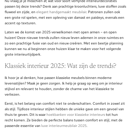
Nu vraag je je misschien af, wat voor soort verfijnde interieurdecoraties
passen bij deze trends? Denk aan prachtige kroonluchters, luxe stoffen zoals
fluweel en zijde, en
elegant handgemaakt meubilair
. Patronen zullen ook
een grote rol spelen, met een opleving van damast en paisleys, evenals een
accent op texturen.
Laten we de komst van 2025 verwelkomen met open armen – en open
huizen! Deze nieuwe trends zullen nieuw leven ademen in onze ruimtes en
zo een prachtige fusie van oud en nieuw creëren. Met een beetje planning
kunnen we nu al beginnen onze huizen klaar te maken voor het volgende
grote interieurtijdperk.
Klassiek interieur 2025: Wat zijn de trends?
Ik hoor je al denken, hoe passen klassieke meubels binnen moderne
levensstijlen? Maak je geen zorgen. Ik help je graag op weg om je interieur
stijlvol en relevant te houden, zonder de charme van het klassieke te
verliezen.
Eerst, is het belang van comfort niet te onderschatten. Comfort in zowel zit
als stijl. Tijdloze interieur stijlen hebben de unieke gave om een gevoel van
thuis te geven. Dit is waar
hoekbanken voor klassieke interieurs
tot hun
recht komen. Ze bieden de perfecte balans tussen comfort en stijl, met de
passende essentie van
luxe interieurmeubilair 2025
.