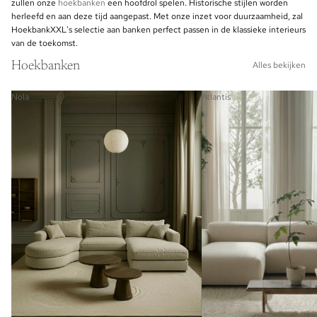
zullen onze
hoekbanken
een hoofdrol spelen. Historische stijlen worden
herleefd en aan deze tijd aangepast. Met onze inzet voor duurzaamheid, zal
HoekbankXXL's selectie aan banken perfect passen in de klassieke interieurs
van de toekomst.
Hoekbanken
Alles bekijken
Nola
Atlantis