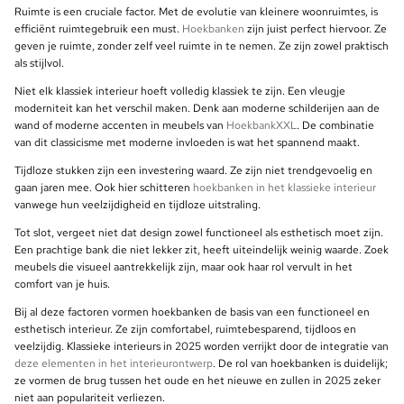
Ruimte is een cruciale factor. Met de evolutie van kleinere woonruimtes, is
efficiënt ruimtegebruik een must.
Hoekbanken
zijn juist perfect hiervoor. Ze
geven je ruimte, zonder zelf veel ruimte in te nemen. Ze zijn zowel praktisch
als stijlvol.
Niet elk klassiek interieur hoeft volledig klassiek te zijn. Een vleugje
moderniteit kan het verschil maken. Denk aan moderne schilderijen aan de
wand of moderne accenten in meubels van
HoekbankXXL
. De combinatie
van dit classicisme met moderne invloeden is wat het spannend maakt.
Tijdloze stukken zijn een investering waard. Ze zijn niet trendgevoelig en
gaan jaren mee. Ook hier schitteren
hoekbanken in het klassieke interieur
vanwege hun veelzijdigheid en tijdloze uitstraling.
Tot slot, vergeet niet dat design zowel functioneel als esthetisch moet zijn.
Een prachtige bank die niet lekker zit, heeft uiteindelijk weinig waarde. Zoek
meubels die visueel aantrekkelijk zijn, maar ook haar rol vervult in het
comfort van je huis.
Bij al deze factoren vormen hoekbanken de basis van een functioneel en
esthetisch interieur. Ze zijn comfortabel, ruimtebesparend, tijdloos en
veelzijdig. Klassieke interieurs in 2025 worden verrijkt door de integratie van
deze elementen in het interieurontwerp
. De rol van hoekbanken is duidelijk;
ze vormen de brug tussen het oude en het nieuwe en zullen in 2025 zeker
niet aan populariteit verliezen.