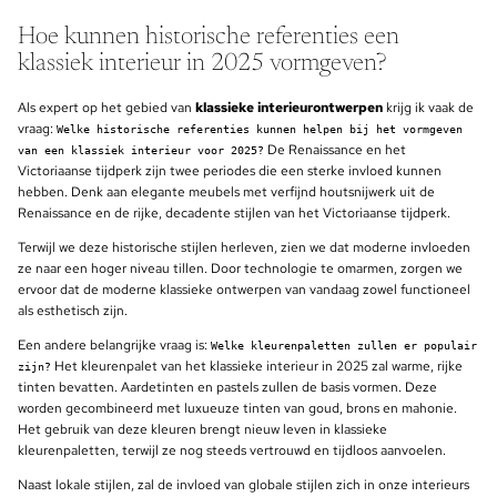
Hoe kunnen historische referenties een
klassiek interieur in 2025 vormgeven?
Als expert op het gebied van
klassieke interieurontwerpen
krijg ik vaak de
vraag:
Welke historische referenties kunnen helpen bij het vormgeven
De Renaissance en het
van een klassiek interieur voor 2025?
Victoriaanse tijdperk zijn twee periodes die een sterke invloed kunnen
hebben. Denk aan elegante meubels met verfijnd houtsnijwerk uit de
Renaissance en de rijke, decadente stijlen van het Victoriaanse tijdperk.
Terwijl we deze historische stijlen herleven, zien we dat moderne invloeden
ze naar een hoger niveau tillen. Door technologie te omarmen, zorgen we
ervoor dat de moderne klassieke ontwerpen van vandaag zowel functioneel
als esthetisch zijn.
Een andere belangrijke vraag is:
Welke kleurenpaletten zullen er populair
Het kleurenpalet van het klassieke interieur in 2025 zal warme, rijke
zijn?
tinten bevatten. Aardetinten en pastels zullen de basis vormen. Deze
worden gecombineerd met luxueuze tinten van goud, brons en mahonie.
Het gebruik van deze kleuren brengt nieuw leven in klassieke
kleurenpaletten, terwijl ze nog steeds vertrouwd en tijdloos aanvoelen.
Naast lokale stijlen, zal de invloed van globale stijlen zich in onze interieurs