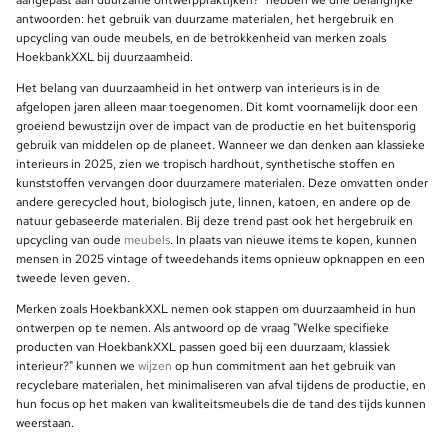
antwoorden: het gebruik van duurzame materialen, het hergebruik en
upcycling van oude meubels, en de betrokkenheid van merken zoals
HoekbankXXL bij duurzaamheid.
Het belang van duurzaamheid in het ontwerp van interieurs is in de
afgelopen jaren alleen maar toegenomen. Dit komt voornamelijk door een
groeiend bewustzijn over de impact van de productie en het buitensporig
gebruik van middelen op de planeet. Wanneer we dan denken aan klassieke
interieurs in 2025, zien we tropisch hardhout, synthetische stoffen en
kunststoffen vervangen door duurzamere materialen. Deze omvatten onder
andere gerecycled hout, biologisch jute, linnen, katoen, en andere op de
natuur gebaseerde materialen. Bij deze trend past ook het hergebruik en
upcycling van oude
meubels
. In plaats van nieuwe items te kopen, kunnen
mensen in 2025 vintage of tweedehands items opnieuw opknappen en een
tweede leven geven.
Merken zoals HoekbankXXL nemen ook stappen om duurzaamheid in hun
ontwerpen op te nemen. Als antwoord op de vraag "Welke specifieke
producten van HoekbankXXL passen goed bij een duurzaam, klassiek
interieur?" kunnen we
wijzen
op hun commitment aan het gebruik van
recyclebare materialen, het minimaliseren van afval tijdens de productie, en
hun focus op het maken van kwaliteitsmeubels die de tand des tijds kunnen
weerstaan.