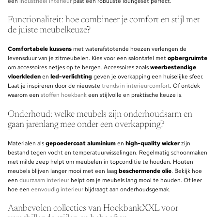
een
industrieel interieur
past een robuuste loungeset perfect.
Functionaliteit: hoe combineer je comfort en stijl met
de juiste meubelkeuze?
Comfortabele kussens
met waterafstotende hoezen verlengen de
levensduur van je zitmeubelen. Kies voor een salontafel met
opbergruimte
om accessoires netjes op te bergen. Accessoires zoals
weerbestendige
vloerkleden
en
led-verlichting
geven je overkapping een huiselijke sfeer.
Laat je inspireren door de nieuwste
trends in interieurcomfort
. Of ontdek
waarom een
stoffen hoekbank
een stijlvolle en praktische keuze is.
Onderhoud: welke meubels zijn onderhoudsarm en
gaan jarenlang mee onder een overkapping?
Materialen als
gepoedercoat aluminium
en
high-quality wicker
zijn
bestand tegen vocht en temperatuurwisselingen. Regelmatig schoonmaken
met milde zeep helpt om meubelen in topconditie te houden. Houten
meubels blijven langer mooi met een laag
beschermende olie
. Bekijk hoe
een
duurzaam interieur
helpt om je meubels lang mooi te houden. Of leer
hoe een
eenvoudig interieur
bijdraagt aan onderhoudsgemak.
Aanbevolen collecties van HoekbankXXL voor