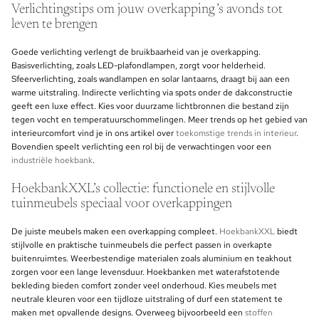
Verlichtingstips om jouw overkapping ’s avonds tot
leven te brengen
Goede verlichting verlengt de bruikbaarheid van je overkapping.
Basisverlichting, zoals LED-plafondlampen, zorgt voor helderheid.
Sfeerverlichting, zoals wandlampen en solar lantaarns, draagt bij aan een
warme uitstraling. Indirecte verlichting via spots onder de dakconstructie
geeft een luxe effect. Kies voor duurzame lichtbronnen die bestand zijn
tegen vocht en temperatuurschommelingen. Meer trends op het gebied van
interieurcomfort vind je in ons artikel over
toekomstige trends in interieur
.
Bovendien speelt verlichting een rol bij de verwachtingen voor een
industriële hoekbank
.
HoekbankXXL’s collectie: functionele en stijlvolle
tuinmeubels speciaal voor overkappingen
De juiste meubels maken een overkapping compleet.
HoekbankXXL
biedt
stijlvolle en praktische tuinmeubels die perfect passen in overkapte
buitenruimtes. Weerbestendige materialen zoals aluminium en teakhout
zorgen voor een lange levensduur. Hoekbanken met waterafstotende
bekleding bieden comfort zonder veel onderhoud. Kies meubels met
neutrale kleuren voor een tijdloze uitstraling of durf een statement te
maken met opvallende designs. Overweeg bijvoorbeeld een
stoffen