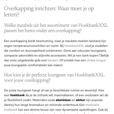
Overkapping inrichten: Waar moet je op
letten?
Welke meubels uit het assortiment van HoekbankXXL
passen het beste onder een overkapping?
Een overkapping biedt beschutting, maar je meubels moeten bestand zijn
tegen temperatuurverschillen en vocht. Bij
HoekbankXXL
vind je modellen
die comfort en duurzaamheid combineren. Denk aan robuuste loungesets,
compacte salontafels en stijlvolle accessoires. Wil je een bank kopen? Bekijk
dan onze uitgebreide gids over
banken
. Of ontdek hoe een
chaise longue
jouw loungeplek comfortabeler kan maken.
Hoe kies je de perfecte loungeset van HoekbankXXL
voor jouw overkapping?
De juiste loungeset hangt af van je beschikbare ruimte en woonstijl. Kies
een
hoekbank
als je de zithoek wilt maximaliseren, of een modulaire set als
je flexibiliteit zoekt. Materialen zoals
aluminium
en
wicker
zijn populair
dankzij hun lange levensduur en minimale onderhoud. Een
modulaire
hoekbank
kan een slimme keuze zijn voor dynamische opstellingen. Ook bij