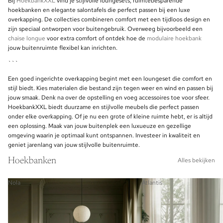
Bij
HoekbankXXL
vind je stijlvolle loungesets, ruimtebesparende
hoekbanken en elegante salontafels die perfect passen bij een luxe
overkapping. De collecties combineren comfort met een tijdloos design en
zijn speciaal ontworpen voor buitengebruik. Overweeg bijvoorbeeld een
chaise longue
voor extra comfort of ontdek hoe de
modulaire hoekbank
jouw buitenruimte flexibel kan inrichten.
```
Een goed ingerichte overkapping begint met een loungeset die comfort en
stijl biedt. Kies materialen die bestand zijn tegen weer en wind en passen bij
jouw smaak. Denk na over de opstelling en voeg accessoires toe voor sfeer.
HoekbankXXL biedt duurzame en stijlvolle meubels die perfect passen
onder elke overkapping. Of je nu een grote of kleine ruimte hebt, er is altijd
een oplossing. Maak van jouw buitenplek een luxueuze en gezellige
omgeving waarin je optimaal kunt ontspannen. Investeer in kwaliteit en
geniet jarenlang van jouw stijlvolle buitenruimte.
Hoekbanken
Alles bekijken
Nola
Atlantis