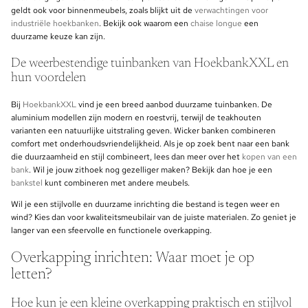
geldt ook voor binnenmeubels, zoals blijkt uit de
verwachtingen voor
industriële hoekbanken
. Bekijk ook waarom een
chaise longue
een
duurzame keuze kan zijn.
De weerbestendige tuinbanken van HoekbankXXL en
hun voordelen
Bij
HoekbankXXL
vind je een breed aanbod duurzame tuinbanken. De
aluminium modellen zijn modern en roestvrij, terwijl de teakhouten
varianten een natuurlijke uitstraling geven. Wicker banken combineren
comfort met onderhoudsvriendelijkheid. Als je op zoek bent naar een bank
die duurzaamheid en stijl combineert, lees dan meer over het
kopen van een
bank
. Wil je jouw zithoek nog gezelliger maken? Bekijk dan hoe je een
bankstel
kunt combineren met andere meubels.
Wil je een stijlvolle en duurzame inrichting die bestand is tegen weer en
wind? Kies dan voor kwaliteitsmeubilair van de juiste materialen. Zo geniet je
langer van een sfeervolle en functionele overkapping.
Overkapping inrichten: Waar moet je op
letten?
Hoe kun je een kleine overkapping praktisch en stijlvol