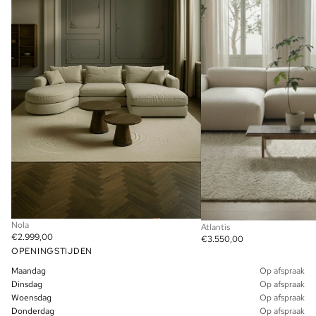
Nola
Atlantis
€2.999,00
€3.550,00
OPENINGSTIJDEN
Maandag
Op afspraak
Dinsdag
Op afspraak
Woensdag
Op afspraak
Donderdag
Op afspraak