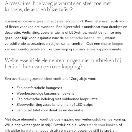
Accessoires: hoe voeg je warmte en sfeer toe met
kussens, dekens en bijzettafels?
Kussens en dekens geven direct sfeer en comfort. Kies materialen zoals wol
of fleece voor koelere avonden. Een bijzettafel is onmisbaar voor drankjes en
decoratie. Verlichting, zoals lantaarns of LED-strips, maakt de ruimte nog
gezelliger. Kijk voor inspiratie naar de
eclectische interieurstijl
, waarin
verschillende accessoires en stijlen samensmelten. Ook een
chaise longue
kan een comfortabele en luxe toevoeging zijn aan je overkappingsruimte.
Welke essentiële elementen mogen niet ontbreken bij
het inrichten van een overkapping?
Een overkapping zonder sfeer voelt onaf. Zorg altijd voor:
Een comfortabele loungeset
Weerbestendige kussens en dekens
Een praktische indeling met voldoende loopruimte
Sfeerverlichting zoals lampionnen of LED-strips
Een bijzettafel voor drankjes en decoratie
Met deze elementen wordt de overkapping een verlengstuk van de woning.
Wil je nog verder gaan in stijl? Ontdek de nieuwste
trends voor banken
of
kijk welke
bankstellen
populair zijn om een bijpassende stijl te creëren.