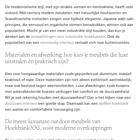
De modernistische stijl, met zijn strakke vormen en minimalisme, heeft veel
invloed. Mid-century modern meubelen met natuurlijke houtsoorten en
Scandinavische invloeden zorgen voor tijdloze elegantie. Japanse wabi-sabi
principes, die eenvoud en organische vormen benadrukken, winnen ook aan
populariteit. Mocht je van een meer industriële stijl houden, dan kun je
denken aan de
verwachtingen voor industriële hoekbanken
. Ook de
populariteit van een
eenvoudig interieur
vertaalt zich naar buitenruimtes.
Materialen en afwerking: hoe kies je meubels die luxe
uitstralen én praktisch zijn?
Kies voor hoogwaardige materialen zoals gepoedercoat aluminium, massief
teakhout of rope. Deze materialen zijn niet alleen esthetisch aantrekkelijk,
maar ook bestand tegen weersinvloeden. Luxe afwerkingen zoals kussens
met waterafstotende hoezen verhogen het comfort en de duurzaamheid.
Wil je ook rekening houden met duurzaamheid? Dan is het kijken naar een
duurzaam interieur
een goede stap. Daarnaast kan een
stoffen hoekbank
een warme en comfortabele toevoeging zijn.
De meest luxueuze outdoor meubels van
HoekbankXXL voor moderne overkappingen