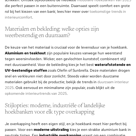
schikken. Ontdek bijvoorbeeld de nieuwste
modulaire hoekbanken van 2025
die perfect passen in een buitenruimte. Daarnaast speelt comfort een grote
rol bij het kiezen van een bank; lees hier meer over
toekomstige trends in
interieurcomfort
.
Materialen en bekleding: welke opties zijn
weerbestendig en duurzaam?
De keuze van het materiaal is cruciaal voor de levensduur van je hoekbank.
Aluminium en teakhout
zijn populaire keuzes vanwege hun weerstand
tegen weersinvloeden. Wicker, een gevlochten kunststof, combineert stijl
met duurzaamheid. Voor de bekleding kies je het best
waterafstotende en
UV-bestendige stoffen
zoals Olefin of Sunbrella. Deze materialen drogen
snel en verkleuren niet door zonlicht. Steeds vaker worden duurzame
materialen gebruikt bij de productie; bekijk de trends in
duurzaam interieur
2025
. Ook eenvoud en minimalisme zijn populair, zoals blijkt uit de
opkomende interieurtrends van 2025
.
Stijlopties: moderne, industriële of landelijke
hoekbanken voor elk type overkapping
Je overkapping heeft een eigen stijl, en je hoekbank moet hier perfect bij
passen. Voor een
moderne uitstraling
kies je een strakke aluminium bank in
neutrale tinten. Een
industriële overkapping
vraagt om een combinatie