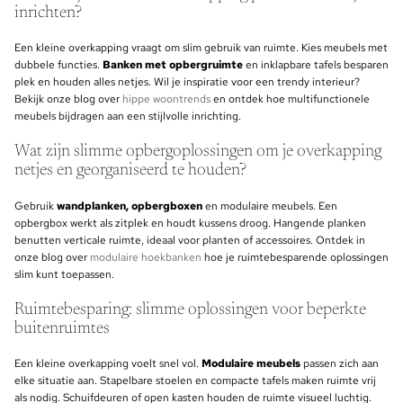
inrichten?
Een kleine overkapping vraagt om slim gebruik van ruimte. Kies meubels met
dubbele functies.
Banken met opbergruimte
en inklapbare tafels besparen
plek en houden alles netjes. Wil je inspiratie voor een trendy interieur?
Bekijk onze blog over
hippe woontrends
en ontdek hoe multifunctionele
meubels bijdragen aan een stijlvolle inrichting.
Wat zijn slimme opbergoplossingen om je overkapping
netjes en georganiseerd te houden?
Gebruik
wandplanken, opbergboxen
en modulaire meubels. Een
opbergbox werkt als zitplek en houdt kussens droog. Hangende planken
benutten verticale ruimte, ideaal voor planten of accessoires. Ontdek in
onze blog over
modulaire hoekbanken
hoe je ruimtebesparende oplossingen
slim kunt toepassen.
Ruimtebesparing: slimme oplossingen voor beperkte
buitenruimtes
Een kleine overkapping voelt snel vol.
Modulaire meubels
passen zich aan
elke situatie aan. Stapelbare stoelen en compacte tafels maken ruimte vrij
als nodig. Schuifdeuren of open kasten houden de ruimte visueel luchtig.