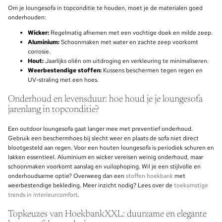
Om je loungesofa in topconditie te houden, moet je de materialen goed
onderhouden:
Wicker:
Regelmatig afnemen met een vochtige doek en milde zeep.
Aluminium:
Schoonmaken met water en zachte zeep voorkomt
corrosie.
Hout:
Jaarlijks oliën om uitdroging en verkleuring te minimaliseren.
Weerbestendige stoffen:
Kussens beschermen tegen regen en
UV-straling met een hoes.
Onderhoud en levensduur: hoe houd je je loungesofa
jarenlang in topconditie?
Een outdoor loungesofa gaat langer mee met preventief onderhoud.
Gebruik een beschermhoes bij slecht weer en plaats de sofa niet direct
blootgesteld aan regen. Voor een houten loungesofa is periodiek schuren en
lakken essentieel. Aluminium en wicker vereisen weinig onderhoud, maar
schoonmaken voorkomt aanslag en vuilophoping. Wil je een stijlvolle en
onderhoudsarme optie? Overweeg dan een
stoffen hoekbank
met
weerbestendige bekleding. Meer inzicht nodig? Lees over de
toekomstige
trends in interieurcomfort
.
Topkeuzes van HoekbankXXL: duurzame en elegante