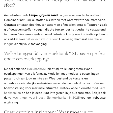
Welke kleuren en stoffen kies je voor een harmonieuze
sfeer?
Aardetinten zoals
taupe, grijs en zand
zorgen voor een tijdloos effect.
Combineer natuurlijke stoffen als katoen met waterafstotende materialen.
Contrast ontstaat door houten accenten of metalen details. Texturen zoals
grof geweven stoffen voegen diepte toe zonder het design te verzwarend
te maken. Voor een speels en uniek interieur kun je ook inspiratie opdoen in
ons artikel over het
eclectisch interieur
. Overweeg daarnaast een
chaise
longue
als stijlvolle toevoeging.
Welke loungesofa’s van HoekbankXXL passen perfect
onder een overkapping?
De collectie van
HoekbankXXL
biedt stijlvolle loungesofa’s voor
overkappingen van elk formaat. Modellen met modulaire opstellingen
passen zich aan jouw ruimte aan. Weerbestendige kussens en
onderhoudsvriendelijke materialen maken de meubels duurzaam. Kies een
hoekopstelling voor maximale zitruimte. Ontdek onze nieuwste
modulaire
hoekbanken
en hoe je deze kunt integreren in je buitenruimte. Bekijk ook
de
verwachtingen voor industriële hoekbanken in 2025
voor een robuuste
uitstraling.
Overkapping inrichten: Waar moet je op