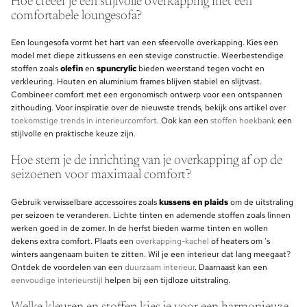
Hoe creëer je een stijlvolle overkapping met een
comfortabele loungesofa?
Een loungesofa vormt het hart van een sfeervolle overkapping. Kies een
model met diepe zitkussens en een stevige constructie. Weerbestendige
stoffen zoals
olefin
en
spuncrylic
bieden weerstand tegen vocht en
verkleuring. Houten en aluminium frames blijven stabiel en slijtvast.
Combineer comfort met een ergonomisch ontwerp voor een ontspannen
zithouding. Voor inspiratie over de nieuwste trends, bekijk ons artikel over
toekomstige trends in interieurcomfort
. Ook kan een
stoffen hoekbank
een
stijlvolle en praktische keuze zijn.
Hoe stem je de inrichting van je overkapping af op de
seizoenen voor maximaal comfort?
Gebruik verwisselbare accessoires zoals
kussens en plaids
om de uitstraling
per seizoen te veranderen. Lichte tinten en ademende stoffen zoals linnen
werken goed in de zomer. In de herfst bieden warme tinten en wollen
dekens extra comfort. Plaats een
overkapping-kachel
of heaters om 's
winters aangenaam buiten te zitten. Wil je een interieur dat lang meegaat?
Ontdek de voordelen van een
duurzaam interieur
. Daarnaast kan een
eenvoudige interieurstijl
helpen bij een tijdloze uitstraling.