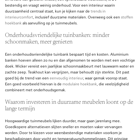
bestendig en vraagt weinig onderhoud. Voor een interieur waarin
duurzaamheid centraal staat, kun je kijken naar de
trends in
interieurcomfort
, inclusief duurzame materialen. Overweeg ook een
stoffen
hoekbank
als aanvulling op je tuinmeubels.
Onderhoudsvriendelijke tuinbanken: minder
schoonmaken, meer genieten
Een onderhoudsvriendelijke tuinbank bespaart tijd en kosten. Aluminium
banken hoeven alleen zo nu en dan afgenomen te worden met een vochtige
doek. Wicker vereist een jaarlijkse schoonmaakbeurt met lauwwarm water en
zachte zeep. Teakhout kan vergrijzen, maar behoudt zijn sterkte. Dit past
goed bij de trend van een
eenvoudig interieur
, waar gemak voorop staat.
Een goed voorbeeld hiervan is de
modulaire hoekbank
, die veelzijdigheid
combineert met onderhoudsgemak.
Waarom investeren in duurzame meubelen loont op de
lange termijn
Hoogwaardige tuinmeubels lijken duurder, maar gaan jarenlang mee.
Goedkopere alternatieven slijten sneller en moeten vaker vervangen
worden. Door te kiezen voor weersbestendige materialen voorkom je
beschadigingen door vocht en temperatuurschommelingen. Dit principe