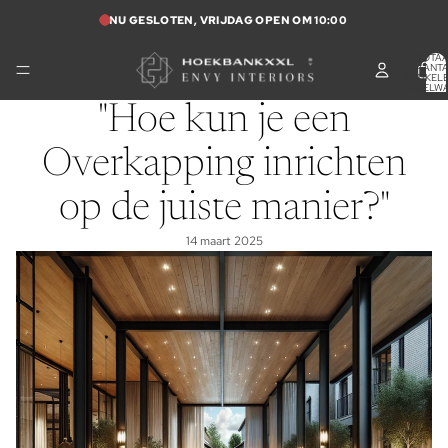
NU GESLOTEN, VRIJDAG OPEN OM 10:00
TOTA
AANT
ARTIKELE
WINKELW
0
"Hoe kun je een
Overkapping inrichten
op de juiste manier?"
14 maart 2025