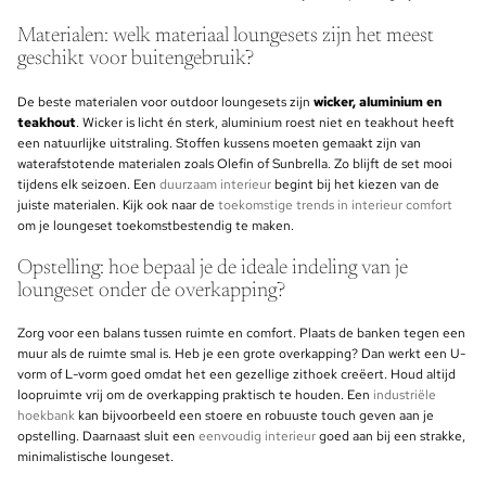
Materialen: welk materiaal loungesets zijn het meest
geschikt voor buitengebruik?
De beste materialen voor outdoor loungesets zijn
wicker, aluminium en
teakhout
. Wicker is licht én sterk, aluminium roest niet en teakhout heeft
een natuurlijke uitstraling. Stoffen kussens moeten gemaakt zijn van
waterafstotende materialen zoals Olefin of Sunbrella. Zo blijft de set mooi
tijdens elk seizoen. Een
duurzaam interieur
begint bij het kiezen van de
juiste materialen. Kijk ook naar de
toekomstige trends in interieur comfort
om je loungeset toekomstbestendig te maken.
Opstelling: hoe bepaal je de ideale indeling van je
loungeset onder de overkapping?
Zorg voor een balans tussen ruimte en comfort. Plaats de banken tegen een
muur als de ruimte smal is. Heb je een grote overkapping? Dan werkt een U-
vorm of L-vorm goed omdat het een gezellige zithoek creëert. Houd altijd
loopruimte vrij om de overkapping praktisch te houden. Een
industriële
hoekbank
kan bijvoorbeeld een stoere en robuuste touch geven aan je
opstelling. Daarnaast sluit een
eenvoudig interieur
goed aan bij een strakke,
minimalistische loungeset.