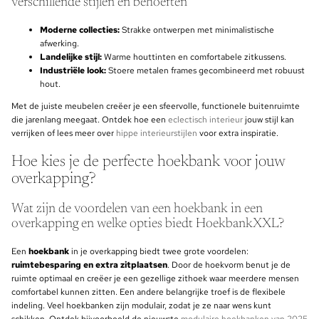
verschillende stijlen en behoeften
Moderne collecties:
Strakke ontwerpen met minimalistische
afwerking.
Landelijke stijl:
Warme houttinten en comfortabele zitkussens.
Industriële look:
Stoere metalen frames gecombineerd met robuust
hout.
Met de juiste meubelen creëer je een sfeervolle, functionele buitenruimte
die jarenlang meegaat. Ontdek hoe een
eclectisch interieur
jouw stijl kan
verrijken of lees meer over
hippe interieurstijlen
voor extra inspiratie.
Hoe kies je de perfecte hoekbank voor jouw
overkapping?
Wat zijn de voordelen van een hoekbank in een
overkapping en welke opties biedt HoekbankXXL?
Een
hoekbank
in je overkapping biedt twee grote voordelen:
ruimtebesparing en extra zitplaatsen
. Door de hoekvorm benut je de
ruimte optimaal en creëer je een gezellige zithoek waar meerdere mensen
comfortabel kunnen zitten. Een andere belangrijke troef is de flexibele
indeling. Veel hoekbanken zijn modulair, zodat je ze naar wens kunt