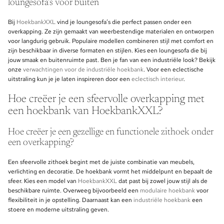
loungesofa’s voor buiten
Bij
HoekbankXXL
vind je loungesofa’s die perfect passen onder een
overkapping. Ze zijn gemaakt van weerbestendige materialen en ontworpen
voor langdurig gebruik. Populaire modellen combineren stijl met comfort en
zijn beschikbaar in diverse formaten en stijlen. Kies een loungesofa die bij
jouw smaak en buitenruimte past. Ben je fan van een industriële look? Bekijk
onze
verwachtingen voor de industriële hoekbank
. Voor een eclectische
uitstraling kun je je laten inspireren door een
eclectisch interieur
.
Hoe creëer je een sfeervolle overkapping met
een hoekbank van HoekbankXXL?
Hoe creëer je een gezellige en functionele zithoek onder
een overkapping?
Een sfeervolle zithoek begint met de juiste combinatie van meubels,
verlichting en decoratie. De hoekbank vormt het middelpunt en bepaalt de
sfeer. Kies een model van
HoekbankXXL
dat past bij zowel jouw stijl als de
beschikbare ruimte. Overweeg bijvoorbeeld een
modulaire hoekbank
voor
flexibiliteit in je opstelling. Daarnaast kan een
industriële hoekbank
een
stoere en moderne uitstraling geven.