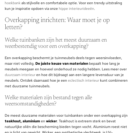
hoekbank
als stijlvolle en comfortabele optie. Voor een trendy uitstraling
kun je inspiratie opdoen via onze
hippe interieurideeën
.
Overkapping inrichten: Waar moet je op
letten?
Welke tuinbanken zijn het meest duurzaam en
weerbestendig voor een overkapping?
Een overkapping beschermt je tuinmeubels deels tegen weersinvloeden,
maar niet volledig.
De juiste keuze van materialen
bepaalt hoe lang je
meubels meegaan en hoeveel onderhoud ze nodig hebben. Lees meer over
duurzaam interieur
en hoe dit bijdraagt aan een langere levensduur van je
meubels. Ontdek daarnaast hoe je een
eclectisch interieur
kunt combineren
met duurzame tuinmeubels.
Welke materialen zijn bestand tegen alle
weersomstandigheden?
De meest duurzame materialen voor tuinbanken onder een overkapping zijn
teakhout, aluminium
en
wicker
. Teakhout is extreem sterk en bevat
natuurlijke oliën die bescherming bieden tegen vocht. Aluminium roest niet
en is licht van gewicht. Wicker, een synthetische vlechtwerk, is UV-