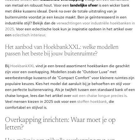
van metaal en robuust hout. Voor een
landelijke sfeer
is een wicker bank
met dikke kussens ideaal. Denk na over de totale uitstraling van je
buitenruimte voordat je een keuze maakt. Ben je geïnteresseerd in een
industriële stijl? Bekijk dan de
verwachtingen voor industriële hoekbanken in
2025
. Voor een eclectische look kun je inspiratie opdoen in het artikel over
een
eclectisch interieur
.
Het aanbod van HoekbankXXL: welke modellen
passen het beste bij jouw buitenruimte?
Bij
HoekbankXXL
vind je een breed assortiment hoekbanken die geschikt
zijn voor een overkapping. Modellen zoals de "Outdoor Luxe" met
weerbestendige kussens of de "Compact Comfort" voor kleinere ruimtes zijn
populaire keuzes. Kies het model dat aansluit bij je behoeften en stijl voor
een perfecte buitenervaring. Als je twijfelt tussen een standaard bank of een
chaise longue, lees dan het artikel over
wat een chaise longue precies is
.
Veel mensen kiezen in 2025 ook voor een
stoffen hoekbank
, die
comfortabel en stijlvol is.
Overkapping inrichten: Waar moet je op
letten?