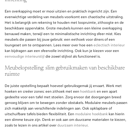
Een overkapping moet er mooi uitzien en praktisch ingericht zijn. Een
evenwichtige verdeling van meubels voorkomt een chaotische uitstraling.
Het is belangrijk om rekening te houden met loopruimte, zithoogte en de
beschikbare oppervlakte. Grote meubels kunnen een kleine overkapping
benauwd maken, terwijl een te minimalistische inrichting sfeer mist. Kies
meubels die passen bij jouw gebruik: een eethoek voor diners of een
loungeset om te ontspannen. Lees meer over hoe een
eclectisch interieur
kan bijdragen aan een sfeervolle inrichting. Ook kun je kiezen voor een
eenvoudige interieurstijl
die zowel stijlvol als functioneel is.
Meubelopstelling: slim gebruikmaken van beschikbare
ruimte
De juiste opstelling bepaalt hoeveel gebruiksgemak jij ervaart. Werk met
hoeken en creëer zones: een zithoek met een
hoekbank
en een apart
gedeelte voor een tafel met stoelen. Zorg ervoor dat doorgangen breed
genoeg blijven om te bewegen zonder obstakels. Modulaire meubels passen
zich makkelijk aan verschillende indelingen aan. Ook opklapbare of
uitschuifbare tafels bieden flexibiliteit. Een
modulaire hoekbank
kan hierin
een slimme keuze zijn. Denk er ook aan om duurzame materialen te kiezen,
zoals te lezen in ons artikel over
duurzaam interieur
.