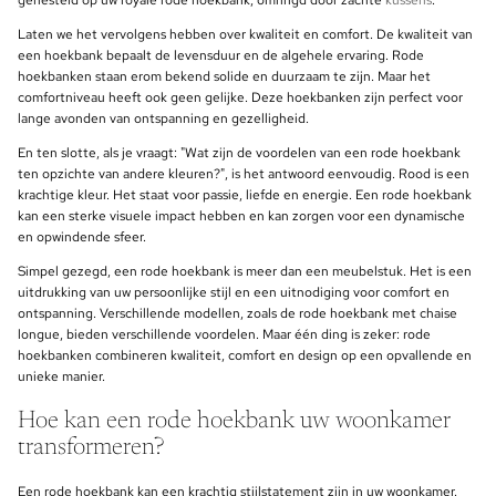
genesteld op uw royale rode hoekbank, omringd door zachte
kussens
.
Laten we het vervolgens hebben over kwaliteit en comfort. De kwaliteit van
een hoekbank bepaalt de levensduur en de algehele ervaring. Rode
hoekbanken staan erom bekend solide en duurzaam te zijn. Maar het
comfortniveau heeft ook geen gelijke. Deze hoekbanken zijn perfect voor
lange avonden van ontspanning en gezelligheid.
En ten slotte, als je vraagt: "Wat zijn de voordelen van een rode hoekbank
ten opzichte van andere kleuren?", is het antwoord eenvoudig. Rood is een
krachtige kleur. Het staat voor passie, liefde en energie. Een rode hoekbank
kan een sterke visuele impact hebben en kan zorgen voor een dynamische
en opwindende sfeer.
Simpel gezegd, een rode hoekbank is meer dan een meubelstuk. Het is een
uitdrukking van uw persoonlijke stijl en een uitnodiging voor comfort en
ontspanning. Verschillende modellen, zoals de rode hoekbank met chaise
longue, bieden verschillende voordelen. Maar één ding is zeker: rode
hoekbanken combineren kwaliteit, comfort en design op een opvallende en
unieke manier.
Hoe kan een rode hoekbank uw woonkamer
transformeren?
Een rode hoekbank kan een krachtig stijlstatement zijn in uw woonkamer.