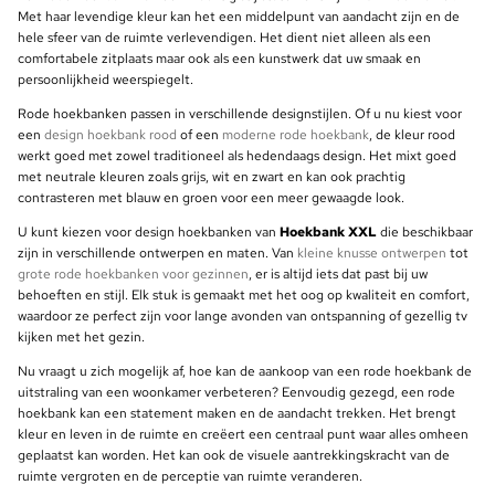
Met haar levendige kleur kan het een middelpunt van aandacht zijn en de
hele sfeer van de ruimte verlevendigen. Het dient niet alleen als een
comfortabele zitplaats maar ook als een kunstwerk dat uw smaak en
persoonlijkheid weerspiegelt.
Rode hoekbanken passen in verschillende designstijlen. Of u nu kiest voor
een
design hoekbank rood
of een
moderne rode hoekbank
, de kleur rood
werkt goed met zowel traditioneel als hedendaags design. Het mixt goed
met neutrale kleuren zoals grijs, wit en zwart en kan ook prachtig
contrasteren met blauw en groen voor een meer gewaagde look.
U kunt kiezen voor design hoekbanken van
Hoekbank XXL
die beschikbaar
zijn in verschillende ontwerpen en maten. Van
kleine knusse ontwerpen
tot
grote rode hoekbanken voor gezinnen
, er is altijd iets dat past bij uw
behoeften en stijl. Elk stuk is gemaakt met het oog op kwaliteit en comfort,
waardoor ze perfect zijn voor lange avonden van ontspanning of gezellig tv
kijken met het gezin.
Nu vraagt u zich mogelijk af, hoe kan de aankoop van een rode hoekbank de
uitstraling van een woonkamer verbeteren? Eenvoudig gezegd, een rode
hoekbank kan een statement maken en de aandacht trekken. Het brengt
kleur en leven in de ruimte en creëert een centraal punt waar alles omheen
geplaatst kan worden. Het kan ook de visuele aantrekkingskracht van de
ruimte vergroten en de perceptie van ruimte veranderen.