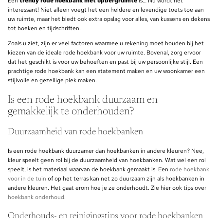
Een
trendy rode hoekbank met opbergruimte
is… Nu wordt het
interessant! Niet alleen voegt het een heldere en levendige toets toe aan
uw ruimte, maar het biedt ook extra opslag voor alles, van kussens en dekens
tot boeken en tijdschriften.
Zoals u ziet, zijn er veel factoren waarmee u rekening moet houden bij het
kiezen van de ideale rode hoekbank voor uw ruimte. Bovenal, zorg ervoor
dat het geschikt is voor uw behoeften en past bij uw persoonlijke stijl. Een
prachtige rode hoekbank kan een statement maken en uw woonkamer een
stijlvolle en gezellige plek maken.
Is een rode hoekbank duurzaam en
gemakkelijk te onderhouden?
Duurzaamheid van rode hoekbanken
Is een rode hoekbank duurzamer dan hoekbanken in andere kleuren? Nee,
kleur speelt geen rol bij de duurzaamheid van hoekbanken. Wat wel een rol
speelt, is het materiaal waarvan de hoekbank gemaakt is. Een
rode hoekbank
voor in de tuin
of op het terras kan net zo duurzaam zijn als hoekbanken in
andere kleuren. Het gaat erom hoe je ze onderhoudt. Zie hier ook tips over
hoekbank onderhoud
.
Onderhouds- en reinigingstips voor rode hoekbanken