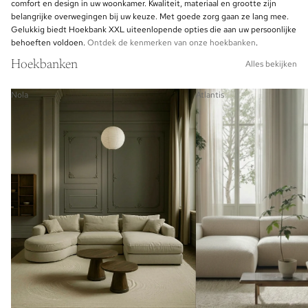
comfort en design in uw woonkamer. Kwaliteit, materiaal en grootte zijn
belangrijke overwegingen bij uw keuze. Met goede zorg gaan ze lang mee.
Gelukkig biedt Hoekbank XXL uiteenlopende opties die aan uw persoonlijke
behoeften voldoen.
Ontdek de kenmerken van onze hoekbanken
.
Hoekbanken
Alles bekijken
Nola
Atlantis