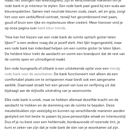
Naast het brengen van levendigheid, zijn er verschillende manieren om je
rode bank in je interieur te stylen. Een rode bank past goed bij een scala aan
kleurenpaletten. Samen met neutrale kleuren zoals, zwart, wit en grijs, zorgt
het voor een verbluffend contrast, terwijl het gecombineerd met paars,
goud of bruin een rijke en mysterieuze sfeer creëert. Meer hierover vind je
op onze pagina over
bank kleur trends
.
"Hoe kan het kiezen van een rode bank de ruimte optisch groter laten
lijken?" is een andere vraag die je jezelf stelt. Het lijkt tegengesteld, maar
een rode bank kan inderdaad helpen om een ruimte groter te laten lijken.
De heldere kleur trekt de aandacht en vormt een brandpunt dat de rest van
de ruimte open en uitnodigend maakt.
Een rode loungesofa of zitbank is een uitstekende optie voor een
trendy
rode bank voor de woonkamer
. De bank functioneert niet alleen als een
comfortabel plaats om te ontspannen maar biedt ook een aangename
aanblik. Daarnaast straalt het een gevoel van luxe en verfijning uit dat
bijdraagt aan de stijlvolle uitstraling van je woonruimte.
Elke rode bank is uniek, maar ze hebben allemaal dezelfde kracht om de
aandacht te trekken en de stemming van de ruimte te bepalen. Deze
meubelstukken zijn veelzijdig en kunnen op verschillende manieren worden
gestyled om het beste te passen bij jouw persoonlijke smaak en interieurstijl.
Dus of je nu kiest voor een helderrode, bordeauxrode of rozerode tint, je
kunt er zeker van zijn dat je rode bank de ster van je woonkamer zal zijn.