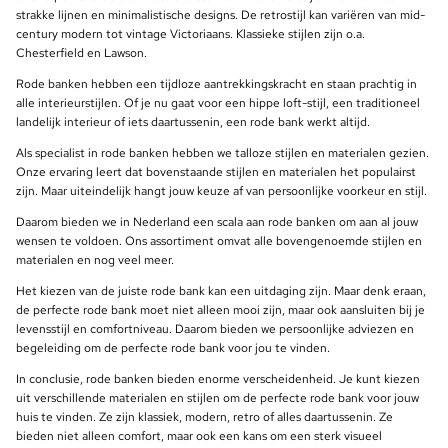
strakke lijnen en minimalistische designs. De retrostijl kan variëren van mid-
century modern tot vintage Victoriaans. Klassieke stijlen zijn o.a.
Chesterfield en Lawson.
Rode banken hebben een tijdloze aantrekkingskracht en staan prachtig in
alle interieurstijlen. Of je nu gaat voor een hippe loft-stijl, een traditioneel
landelijk interieur of iets daartussenin, een rode bank werkt altijd.
Als specialist in rode banken hebben we talloze stijlen en materialen gezien.
Onze ervaring leert dat bovenstaande stijlen en materialen het populairst
zijn. Maar uiteindelijk hangt jouw keuze af van persoonlijke voorkeur en stijl.
Daarom bieden we in Nederland een scala aan rode banken om aan al jouw
wensen te voldoen. Ons assortiment omvat alle bovengenoemde stijlen en
materialen en nog veel meer.
Het kiezen van de juiste rode bank kan een uitdaging zijn. Maar denk eraan,
de perfecte rode bank moet niet alleen mooi zijn, maar ook aansluiten bij je
levensstijl en comfortniveau. Daarom bieden we persoonlijke adviezen en
begeleiding om de perfecte rode bank voor jou te vinden.
In conclusie, rode banken bieden enorme verscheidenheid. Je kunt kiezen
uit verschillende materialen en stijlen om de perfecte rode bank voor jouw
huis te vinden. Ze zijn klassiek, modern, retro of alles daartussenin. Ze
bieden niet alleen comfort, maar ook een kans om een sterk visueel