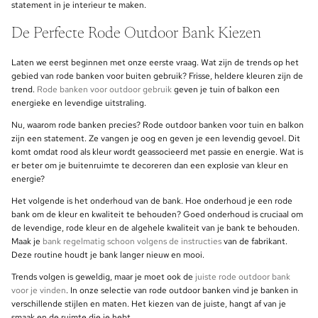
statement in je interieur te maken.
De Perfecte Rode Outdoor Bank Kiezen
Laten we eerst beginnen met onze eerste vraag. Wat zijn de trends op het
gebied van rode banken voor buiten gebruik? Frisse, heldere kleuren zijn de
trend.
Rode banken voor outdoor gebruik
geven je tuin of balkon een
energieke en levendige uitstraling.
Nu, waarom rode banken precies? Rode outdoor banken voor tuin en balkon
zijn een statement. Ze vangen je oog en geven je een levendig gevoel. Dit
komt omdat rood als kleur wordt geassocieerd met passie en energie. Wat is
er beter om je buitenruimte te decoreren dan een explosie van kleur en
energie?
Het volgende is het onderhoud van de bank. Hoe onderhoud je een rode
bank om de kleur en kwaliteit te behouden? Goed onderhoud is cruciaal om
de levendige, rode kleur en de algehele kwaliteit van je bank te behouden.
Maak je
bank regelmatig schoon volgens de instructies
van de fabrikant.
Deze routine houdt je bank langer nieuw en mooi.
Trends volgen is geweldig, maar je moet ook de
juiste rode outdoor bank
voor je vinden
. In onze selectie van rode outdoor banken vind je banken in
verschillende stijlen en maten. Het kiezen van de juiste, hangt af van je
smaak en de ruimte die je hebt.