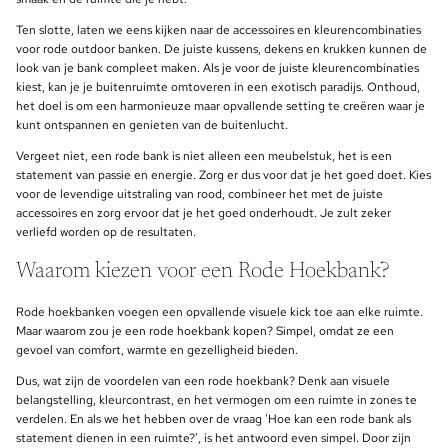
Ten slotte, laten we eens kijken naar de accessoires en kleurencombinaties
voor rode outdoor banken. De juiste kussens, dekens en krukken kunnen de
look van je bank compleet maken. Als je voor de juiste kleurencombinaties
kiest, kan je je buitenruimte omtoveren in een exotisch paradijs. Onthoud,
het doel is om een harmonieuze maar opvallende setting te creëren waar je
kunt ontspannen en genieten van de buitenlucht.
Vergeet niet, een rode bank is niet alleen een meubelstuk, het is een
statement van passie en energie. Zorg er dus voor dat je het goed doet. Kies
voor de levendige uitstraling van rood, combineer het met de juiste
accessoires en zorg ervoor dat je het goed onderhoudt. Je zult zeker
verliefd worden op de resultaten.
Waarom kiezen voor een Rode Hoekbank?
Rode hoekbanken voegen een opvallende visuele kick toe aan elke ruimte.
Maar waarom zou je een rode hoekbank kopen? Simpel, omdat ze een
gevoel van comfort, warmte en gezelligheid bieden.
Dus, wat zijn de voordelen van een rode hoekbank? Denk aan visuele
belangstelling, kleurcontrast, en het vermogen om een ruimte in zones te
verdelen. En als we het hebben over de vraag 'Hoe kan een rode bank als
statement dienen in een ruimte?', is het antwoord even simpel. Door zijn