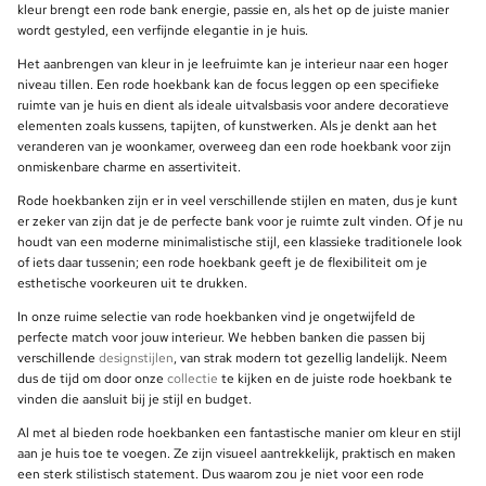
kleur brengt een rode bank energie, passie en, als het op de juiste manier
wordt gestyled, een verfijnde elegantie in je huis.
Het aanbrengen van kleur in je leefruimte kan je interieur naar een hoger
niveau tillen. Een rode hoekbank kan de focus leggen op een specifieke
ruimte van je huis en dient als ideale uitvalsbasis voor andere decoratieve
elementen zoals kussens, tapijten, of kunstwerken. Als je denkt aan het
veranderen van je woonkamer, overweeg dan een rode hoekbank voor zijn
onmiskenbare charme en assertiviteit.
Rode hoekbanken zijn er in veel verschillende stijlen en maten, dus je kunt
er zeker van zijn dat je de perfecte bank voor je ruimte zult vinden. Of je nu
houdt van een moderne minimalistische stijl, een klassieke traditionele look
of iets daar tussenin; een rode hoekbank geeft je de flexibiliteit om je
esthetische voorkeuren uit te drukken.
In onze ruime selectie van rode hoekbanken vind je ongetwijfeld de
perfecte match voor jouw interieur. We hebben banken die passen bij
verschillende
designstijlen
, van strak modern tot gezellig landelijk. Neem
dus de tijd om door onze
collectie
te kijken en de juiste rode hoekbank te
vinden die aansluit bij je stijl en budget.
Al met al bieden rode hoekbanken een fantastische manier om kleur en stijl
aan je huis toe te voegen. Ze zijn visueel aantrekkelijk, praktisch en maken
een sterk stilistisch statement. Dus waarom zou je niet voor een rode