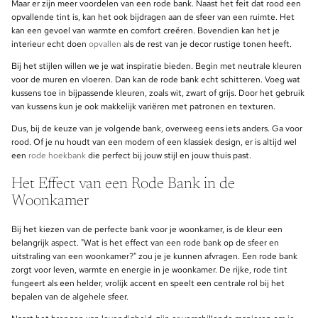
Maar er zijn meer voordelen van een rode bank. Naast het feit dat rood een
opvallende tint is, kan het ook bijdragen aan de sfeer van een ruimte. Het
kan een gevoel van warmte en comfort creëren. Bovendien kan het je
interieur echt doen
opvallen
als de rest van je decor rustige tonen heeft.
Bij het stijlen willen we je wat inspiratie bieden. Begin met neutrale kleuren
voor de muren en vloeren. Dan kan de rode bank echt schitteren. Voeg wat
kussens toe in bijpassende kleuren, zoals wit, zwart of grijs. Door het gebruik
van kussens kun je ook makkelijk variëren met patronen en texturen.
Dus, bij de keuze van je volgende bank, overweeg eens iets anders. Ga voor
rood. Of je nu houdt van een modern of een klassiek design, er is altijd wel
een
rode hoekbank
die perfect bij jouw stijl en jouw thuis past.
Het Effect van een Rode Bank in de
Woonkamer
Bij het kiezen van de perfecte bank voor je woonkamer, is de kleur een
belangrijk aspect. "Wat is het effect van een rode bank op de sfeer en
uitstraling van een woonkamer?" zou je je kunnen afvragen. Een rode bank
zorgt voor leven, warmte en energie in je woonkamer. De rijke, rode tint
fungeert als een helder, vrolijk accent en speelt een centrale rol bij het
bepalen van de algehele sfeer.