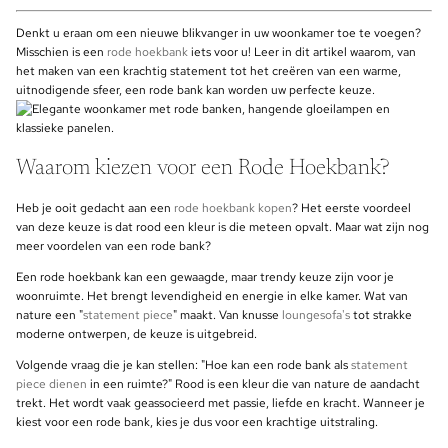
Denkt u eraan om een nieuwe blikvanger in uw woonkamer toe te voegen?
Misschien is een
rode hoekbank
iets voor u! Leer in dit artikel waarom, van
het maken van een krachtig statement tot het creëren van een warme,
uitnodigende sfeer, een rode bank kan worden uw perfecte keuze.
Waarom kiezen voor een Rode Hoekbank?
Heb je ooit gedacht aan een
rode hoekbank kopen
? Het eerste voordeel
van deze keuze is dat rood een kleur is die meteen opvalt. Maar wat zijn nog
meer voordelen van een rode bank?
Een rode hoekbank kan een gewaagde, maar trendy keuze zijn voor je
woonruimte. Het brengt levendigheid en energie in elke kamer. Wat van
nature een "
statement piece
" maakt. Van knusse
loungesofa's
tot strakke
moderne ontwerpen, de keuze is uitgebreid.
Volgende vraag die je kan stellen: "Hoe kan een rode bank als
statement
piece dienen
in een ruimte?" Rood is een kleur die van nature de aandacht
trekt. Het wordt vaak geassocieerd met passie, liefde en kracht. Wanneer je
kiest voor een rode bank, kies je dus voor een krachtige uitstraling.