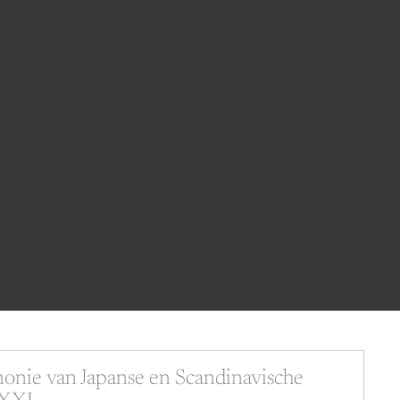
BESTELLINGEN
PROFIEL
monie van Japanse en Scandinavische