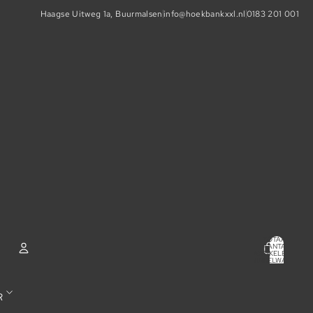
Haagse Uitweg 1a, Buurmalsen
info@hoekbankxxl.nl
0183 201 001
TOTAAL
AANTAL
ARTIKELEN IN
WINKELWAGEN:
0
ACCOUNT
R
ANDERE INLOGOPTIES