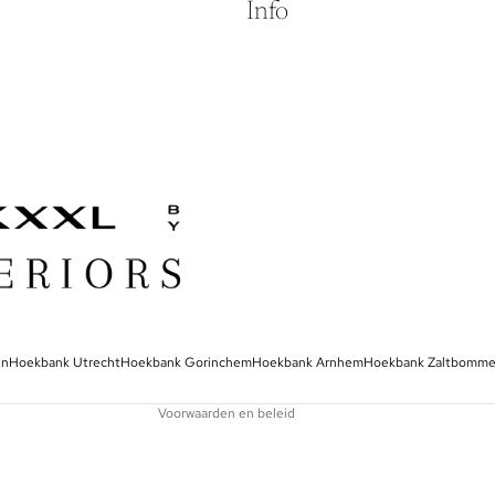
Info
Privacybeleid
Algemene voorwaarden
Contactgegevens
en
Hoekbank Utrecht
Hoekbank Gorinchem
Hoekbank Arnhem
Hoekbank Zaltbomme
Terugbetalingsbeleid
Voorwaarden en beleid