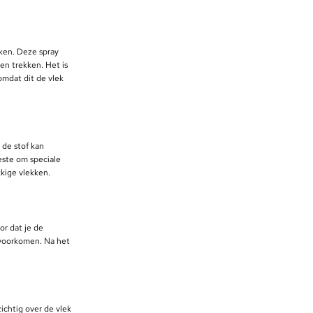
ken. Deze spray
en trekken. Het is
omdat dit de vlek
 de stof kan
este om speciale
kkige vlekken.
or dat je de
 voorkomen. Na het
ichtig over de vlek