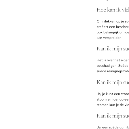
Hoe kan ik vl
Om vlekken op je su
creëert een bescherm
ook belangrijk om ge
kan verspreiden.
Kan ik mijn su
Het is over het alg
beschadigen. Suède i
suède reinigingsmidd
Kan ik mijn su
Ja, je kunt een stoo
stoomreiniger op een
stomen kun je de vl
Kan ik mijn s
Ja, een suède gum ka