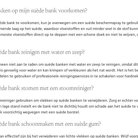
ekken op mijn suède bank voorkomen?
ède bank te voorkomen, kun je overwegen om een suède beschermspray te gebrui
ende laag op het suède, waardoor vloeistoffen en vuil minder snel in de stof kunn
morste vloeistoffen direct op te deppen met een schone doek en niet te wrijven, 
ède bank reinigen met water en zeep?
emeen niet aan te raden om suède banken met water en zeep te reinigen, omdat dit
s gevoelig voor water en kan krimpen of verkleuren als het nat wordt. Het is het b
elen te gebruiken of professionele reinigingsservices in te schakelen voor hardne
ède bank stomen met een stoomreiniger?
mreiniger gebruiken om vlekken op suède banken te verwijderen. Zorg er echter vo
 lage stand instelt en de bank niet te dichtbij houdt om schade aan het suède te
ek voorzichtig wegvegen met een suède borstel.
uède bank schoonmaken met een suède gum?
n effectief zijn bij het verwijderen van lichte vlekken op suède banken. Wrijf voorz