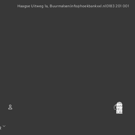
Haagse Uitweg 1a, Buurmalsen
info@hoekbankxxl.nl
0183 201 001
TOTAAL
AANTAL
ARTIKELEN IN
WINKELWAGEN:
0
ACCOUNT
R
ANDERE INLOGOPTIES