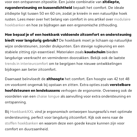
voor een ontspannen zitpositie. Een juiste combinatie van
zitdiepte,
rugondersteuning en kussendichtheid
bepaalt het comfort. De ideale
zitdiepte ligt tussen 50 en 60 cm, zodat je knieën in een natuurlijke hoek
rusten. Lees meer over het belang van comfort in ons artikel over
modulaire
hoekbanken
en hoe ze bijdragen aan een ergonomische zithouding.
Hoe bepaal je of een hoekbank voldoende zitcomfort en ondersteuning
biedt voor langdurig gebruik?
De hoekbank moet je lichaam op natuurlijke
wijze ondersteunen, zonder drukpunten. Een stevige rugleuning en een
stabiele zitting zijn essentieel. Materialen zoals
koudschuim
bieden
langdurige veerkracht en verminderen doorzakken. Bekijk ook de laatste
trends in interieurcomfort
om te begrijpen hoe nieuwe ontwikkelingen
bijdragen aan beter zitcomfort.
Daarnaast beïnvloedt de
zithoogte
het comfort. Een hoogte van 42 tot 48
cm voorkomt ongemak bij opstaan en zitten. Extra opties zoals
verstelbare
hoofdsteunen en lendekussens
verhogen de ergonomie. Overweeg ook de
voordelen van een
chaise longue
als aanvulling voor extra ondersteuning en
ontspanning.
Bij
HoekbankXXL
vind je ergonomisch ontworpen loungesofa’s met optimale
ondersteuning, perfect voor langdurig zitcomfort. Kijk ook eens naar de
stoffen hoekbanken
en waarom deze een goede keuze kunnen zijn voor
comfort en duurzaamheid.