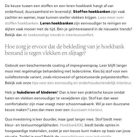
De keuze tussen een stoffen en een leren hoekbank hangt af van
onderhoud, duurzaamheid en levensstijl.
Stoffen hoekbanken
zijn vaak
zachter en warmer, maar kunnen sneller vlekken krijgen.
Lees meer over
stoffen hoekbanken
.
Leren hoekbanken
zijn eenvoudiger te reinigen en
slijten vaak mooier met de tijd. Ben je geïnteresseerd in de nieuwste trends?
Bekijk dan
de toekomstige trends in interieurcomfort
.
Hoe zorg je ervoor dat de bekleding van je hoekbank
bestand is tegen vlekken en slijtage?
Gebruik een beschermende coating of impregneerspray. Leer blijft langer
mooi met regelmatige behandeling met ledercrème. Kies bij stof voor een
vuilafstotende variant, zoals microvezel of getextureerde polyesterstoffen.
Bekijk ook onze
tips voor een eenvoudig en onderhoudsvriendelijk interieur
.
Heb je
huisdieren of kinderen
? Dan is leer een praktische keuze omdat
haren en vlekken eenvoudiger te verwijderen zijn. Stof kan dan weer
comfortabeler zijn maar vraagt meer schoonmaakwerk. Wil je een duurzame
keuze maken? Lees dan meer over een
duurzaam interieur
.
Qua investering is leer duurder, maar gaat langer mee. Stof biedt meer
kleur- en textuurmogelijkheden.
HoekbankXXL
biedt beide opties in
hoogwaardige materialen, zodat je een keuze kunt maken op basis van jouw
situatie. Twijfel je nog? Bekijk de
verwachtingen voor industriële