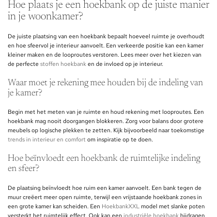
Hoe plaats je een hoekbank op de juiste manier
in je woonkamer?
De juiste plaatsing van een hoekbank bepaalt hoeveel ruimte je overhoudt
en hoe sfeervol je interieur aanvoelt. Een verkeerde positie kan een kamer
kleiner maken en de looproutes verstoren. Lees meer over het kiezen van
de perfecte
stoffen hoekbank
en de invloed op je interieur.
Waar moet je rekening mee houden bij de indeling van
je kamer?
Begin met het meten van je ruimte en houd rekening met looproutes. Een
hoekbank mag nooit doorgangen blokkeren. Zorg voor balans door grotere
meubels op logische plekken te zetten. Kijk bijvoorbeeld naar toekomstige
trends in interieur en comfort
om inspiratie op te doen.
Hoe beïnvloedt een hoekbank de ruimtelijke indeling
en sfeer?
De plaatsing beïnvloedt hoe ruim een kamer aanvoelt. Een bank tegen de
muur creëert meer open ruimte, terwijl een vrijstaande hoekbank zones in
een grote kamer kan scheiden. Een
HoekbankXXL
model met slanke poten
versterkt het ruimtelijk effect. Ook kan een
industriële hoekbank
bijdragen