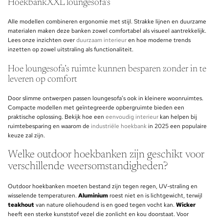
HoekbankXXL loungesofa’s
Alle modellen combineren ergonomie met stijl. Strakke lijnen en duurzame
materialen maken deze banken zowel comfortabel als visueel aantrekkelijk.
Lees onze inzichten over
duurzaam interieur
en hoe moderne trends
inzetten op zowel uitstraling als functionaliteit.
Hoe loungesofa’s ruimte kunnen besparen zonder in te
leveren op comfort
Door slimme ontwerpen passen loungesofa’s ook in kleinere woonruimtes.
Compacte modellen met geïntegreerde opbergruimte bieden een
praktische oplossing. Bekijk hoe een
eenvoudig interieur
kan helpen bij
ruimtebesparing en waarom de
industriële hoekbank
in 2025 een populaire
keuze zal zijn.
Welke outdoor hoekbanken zijn geschikt voor
verschillende weersomstandigheden?
Outdoor hoekbanken moeten bestand zijn tegen regen, UV-straling en
wisselende temperaturen.
Aluminium
roest niet en is lichtgewicht, terwijl
teakhout
van nature oliehoudend is en goed tegen vocht kan.
Wicker
heeft een sterke kunststof vezel die zonlicht en kou doorstaat. Voor