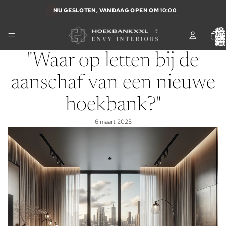
NU GESLOTEN, VANDAAG OPEN OM 10:00
TOTA
AANT
ARTIKELE
WINKELW
0
"Waar op letten bij de
aanschaf van een nieuwe
hoekbank?"
6 maart 2025