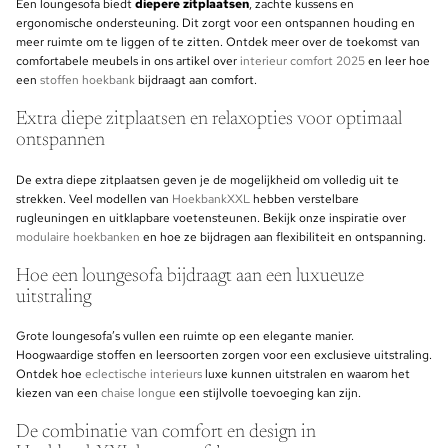
Een loungesofa biedt
diepere zitplaatsen
, zachte kussens en
ergonomische ondersteuning. Dit zorgt voor een ontspannen houding en
meer ruimte om te liggen of te zitten. Ontdek meer over de toekomst van
comfortabele meubels in ons artikel over
interieur comfort 2025
en leer hoe
een
stoffen hoekbank
bijdraagt aan comfort.
Extra diepe zitplaatsen en relaxopties voor optimaal
ontspannen
De extra diepe zitplaatsen geven je de mogelijkheid om volledig uit te
strekken. Veel modellen van
HoekbankXXL
hebben verstelbare
rugleuningen en uitklapbare voetensteunen. Bekijk onze inspiratie over
modulaire hoekbanken
en hoe ze bijdragen aan flexibiliteit en ontspanning.
Hoe een loungesofa bijdraagt aan een luxueuze
uitstraling
Grote loungesofa’s vullen een ruimte op een elegante manier.
Hoogwaardige stoffen en leersoorten zorgen voor een exclusieve uitstraling.
Ontdek hoe
eclectische interieurs
luxe kunnen uitstralen en waarom het
kiezen van een
chaise longue
een stijlvolle toevoeging kan zijn.
De combinatie van comfort en design in