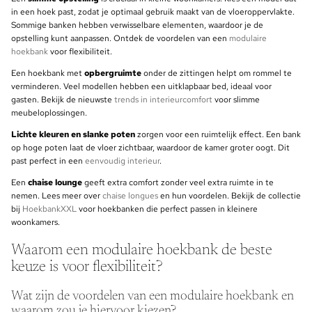
in een hoek past, zodat je optimaal gebruik maakt van de vloeroppervlakte.
Sommige banken hebben verwisselbare elementen, waardoor je de
opstelling kunt aanpassen. Ontdek de voordelen van een
modulaire
hoekbank
voor flexibiliteit.
Een hoekbank met
opbergruimte
onder de zittingen helpt om rommel te
verminderen. Veel modellen hebben een uitklapbaar bed, ideaal voor
gasten. Bekijk de nieuwste
trends in interieurcomfort
voor slimme
meubeloplossingen.
Lichte kleuren en slanke poten
zorgen voor een ruimtelijk effect. Een bank
op hoge poten laat de vloer zichtbaar, waardoor de kamer groter oogt. Dit
past perfect in een
eenvoudig interieur
.
Een
chaise lounge
geeft extra comfort zonder veel extra ruimte in te
nemen. Lees meer over
chaise longues
en hun voordelen. Bekijk de collectie
bij
HoekbankXXL
voor hoekbanken die perfect passen in kleinere
woonkamers.
Waarom een modulaire hoekbank de beste
keuze is voor flexibiliteit?
Wat zijn de voordelen van een modulaire hoekbank en
waarom zou je hiervoor kiezen?