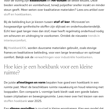
Voor de vulling zijn
koudschuim
en
HR-schuim
de beste keuzes. Deze
bieden veerkracht en vormbehoud, terwijl
polyether
sneller inzakt en minder
steun geeft. Meer weten over kwalitatieve materialen? Lees ons artikel over
stoff en hoekbanken
.
Bij de bekleding kun je kiezen tussen
stof of leer
.
Microvezel
en
hoogwaardige synthetische stoffen
zijn slijtvast en onderhoudsvriendelijk.
Echt leer gaat langer mee dan stof, maar heeft regelmatig onderhoud nodig
om scheuren en uitdroging te voorkomen. Ontdek de nieuwste
trends in
interieurcomfort
.
Bij
HoekbankXXL
worden duurzame materialen gebruikt, zoals stevige
frames en kwalitatieve bekleding, voor een lange levensduur en optimaal
comfort. Bekijk ook de
verwachtingen voor industriële hoekbanken
.
Hoe kies je een hoekbank voor een kleine
ruimte?
De juiste
afmetingen en vorm
bepalen hoe goed een hoekbank in een
ruimte past. Meet de beschikbare ruimte nauwkeurig en houd rekening met
looppaden. Een compacte L-vormige bank biedt vaak een goede balans
tussen zitplaatsen en bewegingsruimte. Lees meer over het kiezen van een
stoffen hoekbank
voor 2025.
Een
slimme opstelling
is cruciaal in kleine woonkamers. Kies een model dat