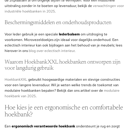
de zitplaatsen af om ongelijk slijten te vermijden. Voor een industriële
uitstraling zonder in te boeten op levensduur, bekijk de
verwachtingen voor
industriële hoekbanken in 2025
.
Beschermingsmiddelen en onderhoudsproducten
Voor leder gebruik je een speciale
lederbalsem
om uitdroging te
voorkomen. Microvezeldoekjes zijn ideaal voor dagelijks onderhoud. Een
eclectisch interieur kan ook bijdragen aan het behoud van je meubels; lees
hierover in ons
blog over eclectisch interieur
.
Waarom HoekbankXXL hoekbanken ontworpen zijn
voor langdurig gebruik
HoekbankXXL
gebruikt hoogwaardige materialen en stevige constructies
voor een langere levensduur. Wil je weten welke trends de toekomst van
modulaire hoekbanken bepalen? Bekijk dan ons artikel over de
modulaire
hoekbank van 2025
.
Hoe kies je een ergonomische en comfortabele
hoekbank?
Een
ergonomisch verantwoorde hoekbank
ondersteunt je rug en zorgt