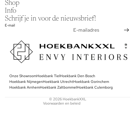
Shop
Info
Schrijf je in voor de nieuwsbrief!
E-mail
Privacybeleid
Onze Showroom
Algemene voorwaarden
Hoekbank Tiel
Hoekbank Den Bosch
Hoekbank Nijmegen
Hoekbank Utrecht
Hoekbank Gorinchem
Contactgegevens
Hoekbank Arnhem
Hoekbank Zaltbommel
Hoekbank Culemborg
Terugbetalingsbeleid
© 2026
HoekbankXXL
Voorwaarden en beleid