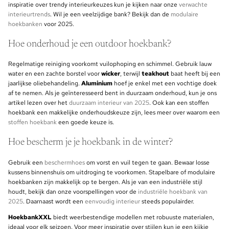
inspiratie over trendy interieurkeuzes kun je kijken naar onze
verwachte
interieurtrends
. Wil je een veelzijdige bank? Bekijk dan de
modulaire
hoekbanken
voor 2025.
Hoe onderhoud je een outdoor hoekbank?
Regelmatige reiniging voorkomt vuilophoping en schimmel. Gebruik lauw
water en een zachte borstel voor
wicker
, terwijl
teakhout
baat heeft bij een
jaarlijkse oliebehandeling.
Aluminium
hoef je enkel met een vochtige doek
af te nemen. Als je geïnteresseerd bent in duurzaam onderhoud, kun je ons
artikel lezen over het
duurzaam interieur van 2025
. Ook kan een stoffen
hoekbank een makkelijke onderhoudskeuze zijn, lees meer over waarom een
stoffen hoekbank
een goede keuze is.
Hoe bescherm je je hoekbank in de winter?
Gebruik een
beschermhoes
om vorst en vuil tegen te gaan. Bewaar losse
kussens binnenshuis om uitdroging te voorkomen. Stapelbare of modulaire
hoekbanken zijn makkelijk op te bergen. Als je van een industriële stijl
houdt, bekijk dan onze voorspellingen voor de
industriële hoekbank van
2025
. Daarnaast wordt een
eenvoudig interieur
steeds populairder.
HoekbankXXL
biedt weerbestendige modellen met robuuste materialen,
ideaal voor elk seizoen. Voor meer inspiratie over stijlen kun je een kijkje