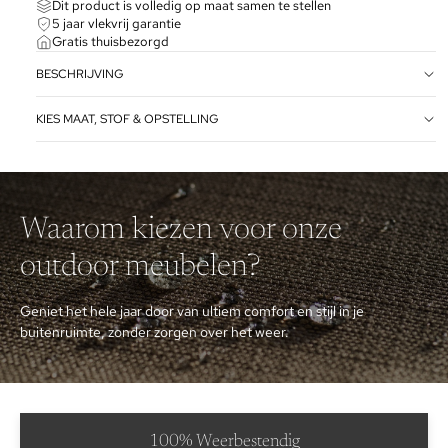
Dit product is volledig op maat samen te stellen
5 jaar vlekvrij garantie
Gratis thuisbezorgd
BESCHRIJVING
KIES MAAT, STOF & OPSTELLING
Waarom kiezen voor onze
outdoor meubelen?
Geniet het hele jaar door van ultiem comfort en stijl in je
buitenruimte, zonder zorgen over het weer.
100% Weerbestendig