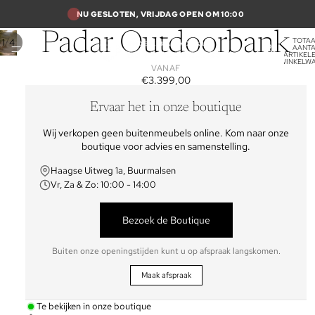
NU GESLOTEN, VRIJDAG OPEN OM 10:00
Padar Outdoorbank
TOTA
/
1
4
AANT
ARTIKELE
WINKELW
VANAF
0
€3.399,00
Ervaar het in onze boutique
Wij verkopen geen buitenmeubels online. Kom naar onze
boutique voor advies en samenstelling.
Haagse Uitweg 1a, Buurmalsen
Vr, Za & Zo: 10:00 - 14:00
Bezoek de Boutique
Buiten onze openingstijden kunt u op afspraak langskomen.
Maak afspraak
Te bekijken in onze boutique